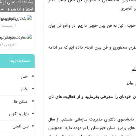
مشاهدات عینی از شی
تبریز و اردبیل و …عا
یکه‌تازی مو
خوب ، نیاز به فن بیان خوبی داریم. در واقع فن بیان
اردیبهشت ۲۵, ۱۴۰۲
فروردین ۲۶, ۱۴۰۲
رح سخنوری و فن بیان انجام داده ایم که در ادامه
دسته‌بندی‌ها
قلم
اخبار
 بیان
اخبار
ن خودتان را معرفی بفرمایید و از فعالیت های تان
استان ها
بازار و آگهی
ولد ۱۳۶۳، زادۀ بهبهان و دانشجوی دکترای مدیریت سازمانی هستم. از سال
بین الملل
های رزمی استان خوزستان را بر عهده دارم. همچنین