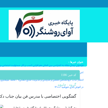
عنوان خبرها :
فراخوان ارسال مقاله به کنفرانس بین المللی هم افزایی کسب و کار، مسئولیت اجتماعی و اثرگ
آخرین کامیت؛بدرود ماهان ملک آرا – به قلم دکتر ملیکا ملک آرا^12000
کد خبر: 1186
انتشار کتاب «روانشناسی صنعتی و سازمانی و مدیریت منابع انسانی» / محمد غبیشاوی^12000
گروه :
جامعه
در آغوش ابدی خورشید^12000
گفتگویی اختصاصی با مدرس فن بیان جناب دکت