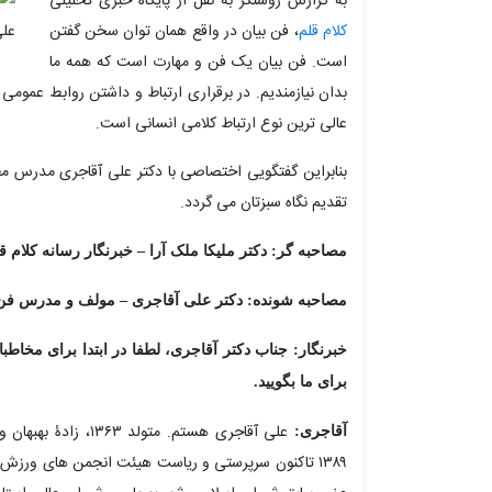
به گزارش روشنگر به نقل از پایگاه خبری تحلیلی
کلام قلم
، فن بیان در واقع همان توان سخن گفتن
است. فن بیان یک فن و مهارت است که همه ما
بدان نیازمندیم. در برقراری ارتباط و داشتن روابط عمومی 
عالی ترین نوع ارتباط کلامی انسانی است.
بنابراین گفتگویی اختصاصی با دکتر علی آقاجری مدرس مط
تقدیم نگاه سبزتان می گردد.
مصاحبه گر: دکتر ملیکا ملک آرا – خبرنگار رسانه کلام 
مصاحبه شونده: دکتر علی آقاجری – مولف و مدرس فن
خبرنگار: جناب دکتر آقاجری، لطفا در ابتدا برای مخاطبا
برای ما بگویید.
علی آقاجری هستم. مت
آقاجری:
۱۳۸۹ تاکنون سرپرستی و ریاست هیئت انجمن های ورزش 