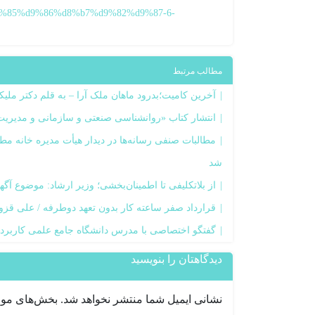
%85%d9%86%d8%b7%d9%82%d9%87-6-
مطالب مرتبط
آخرین کامیت؛بدرود ماهان ملک آرا – به قلم دکتر ملیکا
انتشار کتاب «روانشناسی صنعتی و سازمانی و مدیریت 
مطالبات صنفی رسانه‌ها در دیدار هیأت مدیره خانه 
شد
از بلاتکلیفی تا اطمینان‌بخشی؛ وزیر ارشاد: موضوع آگ
قرارداد صفر ساعته کار بدون تعهد دوطرفه / علی قزو
گفتگو اختصاصی با مدرس دانشگاه جامع علمی کاربرد
دیدگاهتان را بنویسید
نشانی ایمیل شما منتشر نخواهد شد.
بخش‌های مورد