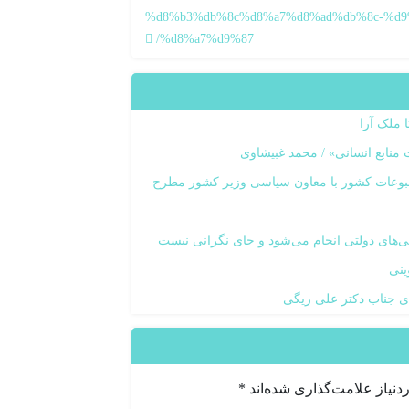
%d8%b3%db%8c%d8%a7%d8%ad%db%8c-%d9
%d8%a7%d9%87/
 ملک آرا
منابع انسانی» / محمد غبیشاوی
مطبوعات کشور با معاون سیاسی وزیر کشور مطرح
هی‌های دولتی انجام می‌شود و جای نگرانی نیست
ینی
ی جناب دکتر علی ریگی
نیاز علامت‌گذاری شده‌اند
*