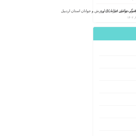
معاونت فرهنگی وامور جوانان اداره کل ورزش و جوانان استان اردبیل