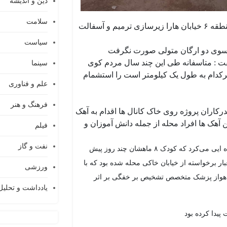
دین و اندیشه
سلامت
خاکریزی کانال ها اداره آب و فاضلاب و شهرداری منطقه ۶ خیابان هارا زیرسازی ترمیم و آسفالت
سیاست
فت : متاسفانه طی این چند سال مردم کوی
سینما
رکدام به طول یک کیلومتر است را استشمام
علم و فناوری
فرهنگ و هنر
رکاران پروژه روی خاک کانال ها اقدام به آهک
 آهک ها افراد محله از جمله دانش آموزان و
فیلم
نفت و گاز
طی این بازدید ها از محله آقای صیوانی روایت از خانواده ایی می‌کرد که کودک ۸ ماهشان چند روز پیش
ر برخواسته از خیابان خاکی محله شده بود که با
ورزشی
ن اهواز پزشک متخصص تشخیص بر خفگی بر اثر
یادداشت و تحلیل