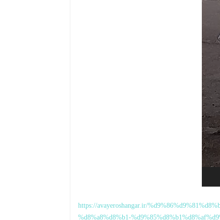
https://avayeroshangar.ir/%d9%86%d9%81%
%d8%a8%d8%b1-%d9%85%d8%b1%d8%af%d9