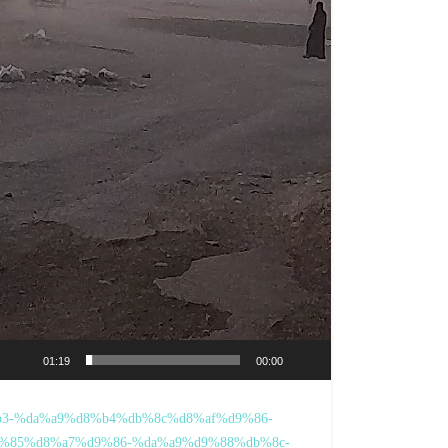
01:19
00:00
d8%b3-%da%a9%d8%b4%db%8c%d8%af%d9%86-
%85%d8%a7%d9%86-%da%a9%d9%88%db%8c-