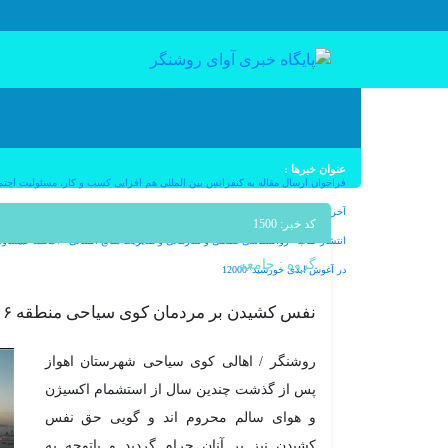
عنوان خبرها :
فراخوان ارسال مقاله به کنفرانس بین المللی هم افزایی کسب و کار، مسئولیت اجتماعی
آخرین کامیت؛بدرود ماهان ملک آرا – به قلم دکتر ملیکا ملک آرا^12000
کد خبر: 1500
انتشار کتاب «روانشناسی صنعتی و سازمانی و مدیریت منابع انسانی» / محمد غبیشاوی^000
گروه :
جامعه
در آغوش ابدی خورشید^12000
نفس کشیدن بر مردمان کوی سیاحی منطقه ۶ اهواز حرام شد
روشنگر / اهالی کوی سیاحی شهرستان اهواز
پس از گذشت چندین سال از استشمام اکسیژن
و هوای سالم محروم اند و گویی حق نفس
کشیدن نیز بر آنان حرام گردید و باتوجه به