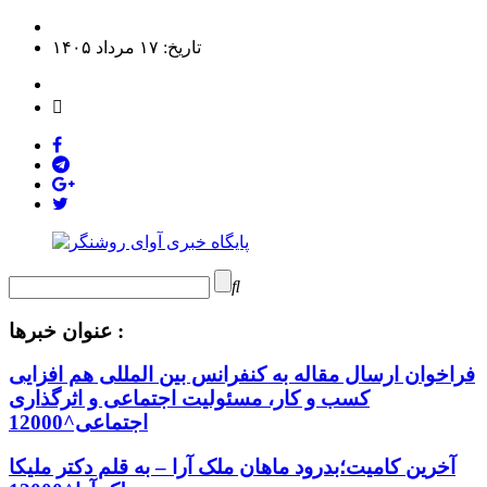
تاریخ: ۱۷ مرداد ۱۴۰۵
عنوان خبرها :
فراخوان ارسال مقاله به کنفرانس بین المللی هم افزایی
کسب و کار، مسئولیت اجتماعی و اثرگذاری
اجتماعی^12000
آخرین کامیت؛بدرود ماهان ملک آرا – به قلم دکتر ملیکا