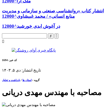
ملک آرا^12000
انتشار کتاب «روانشناسی صنعتی و سازمانی و مدیریت
منابع انسانی» / محمد غبیشاوی^12000
در آغوش ابدی خورشید^12000
کد خبر: 1694
تاریخ انتشار: دی ۵, ۱۴۰۳
گروه :
استان ها
/
یادداشت و تحلیل
مصاحبه با مهندس مهدی دریانی