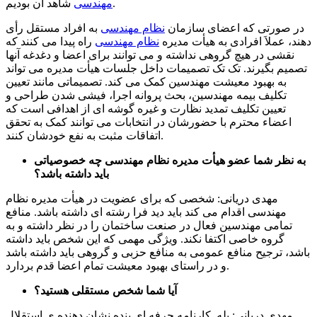
شاهد آن بودیم.
مهندسی
در صورتی که اعضای سازمان
نظام مهندسی
به افراد مستقل رأی
دهند، عملاَ افرادی به هیأت مدیره
نظام مهندسی
راه پیدا می کنند که
نقشی در هیچ گروهی نداشته و می توانند برای اعضا و دغدغه آنها
تصمیم بگیرند. تک تک تصمیمات داخل جلسات هیأت مدیره می تواند
به بهبود معیشت مهندسین کمک می کند. تصمیماتی مانند تعیین
تکلیف بیمه مهندسین، بحث پروانه اجرا، فیشی شدن طراحی و
تعیین تکلیف تمدید نظارت و غیره گوشه ای از اهدافی است که
اعضاء محترم با حضورشان در انتخابات می توانند کمک به تحقق
اتفاقات مثبت به نفع خودشان کنند.
به نظر شما عضو هیأت مدیره نظام مهندسی چه خصوصیاتی
باید داشته باشد؟
مهدی دریانی: شخصی که برای عضویت در هیأت مدیره نظام
مهندسی اقدام می کند باید دید فرا رشته ای داشته باشد. منافع
تمامی مهندسین فعال در صنعت ساختمان را در نظر داشته و به
گروه خاصی اکتفا نکند. ویژگی مهمی که این شخص باید داشته
باشد، ترجیح منافع عمومی به منافع حزبی و گروهی باید داشته باشد
و در راستای بهبود معیشت تمام اعضا قدم بردارد.
آیا شما شخص مستقلی هستید؟
مهدی دریانی: بله. کارنامه حرفه ای بنده نشان دهنده ی استقلال