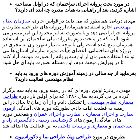
در مورد بحث پروانه اجرای ساختمان که در اوایل مصاحبه
اشاره کردید، بعد از راهیابی به هیأت مدیره چه ایده ای دارید؟
مهدی دریانی: همانطور که می دانید در قوانین جاری،
سازمان نظام
مهندسی
اجازه استفاده همزمان از پروانه های طراحی، نظارت و
پروانه اجرا را نمی دهد و یا بصورت بسایر محدود این امر میسر می
شود. البته که در مبحث دوم مقررات ملی ساختمان این استفاده
همزمان منع شده است ولی با توجه به نیاز شهرداری به مجری در
پروژه های ساختمانی، اعضای هیأت مدیره سازمان استان ها می
توانند استفاده همزمان از این سه پروانه را بصورت موقت آزاد کنند
تا در ویرایش مبحث دوم، این مسئله بصورت پایه ای حل شود.
بفرمایید از چه سالی در زمینه آموزش دوره های ورود به پایه
نظام مهندسی فعالیت دارید؟
مهدی دریانی: اولین دوره ای که در زمینه ورود به پایه سه برگزار
کردم بر می گردد به سال ۱۳۸۶ که برای اولین بار دوره
طراحی
معماری نظام مهندسی
را تشکیل دادم و از آن زمان تا بحال در این
زمینه به فعلیت ادامه دادم. بطوریکه دوره های آمادگی
آزمون
نظارت و اجرای معماری
،
نظارت و اجرای عمران
و همچنین دوره
های آمادگی آزمون های
کارشناسی رسمی دادگستری راه و
به این فعالیت ها اضافه شد.
ساختمان
و
معماری و تزیینات داخلی
نظرتون در مورد
طراحی ویلا
،
طراحی نما
و
دکوراسیون