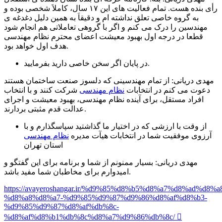
رأی بنده هست. تمام فعالیت های این ۱۷ سال، کاملاَ شخصی بوده و
به گروه خاصی تعلق نداشته ام و دقیقاَ به همین دلیل دغدغه ی
مهندسین را درک می کنم و اگر با گروهی تعاملاتی هم انجام شود
قطعا در درجه اول بهبود معیشت اعضای محترم نظام مهندسی
هدف اول خواهد بود.
در پایان اگر سخن خاصی دارید بفرمایید.
مهدی دریانی: از تمام مهندسینی که دلسوز صنعت ساختمان هستند
دعوت می کنم در انتخابات
نظام مهندسی
شرکت کنند و با انتخاب
افراد مستقل، برای آینده نظام مهندسی، بهبود معیشت و اجرای
عدالت قدم مثبتی بردارند.
از وقت با ارزشی که در اختیار ما گذاشتید سپاسگذارم و با
آرزوی موفقیت شما در انتخابات هیآت مدیره
نظام مهندسی
استان تهران
مهدی دریانی: بسیار ممنونم از شما و برنامه برای این گفتگو و
امیدوارم برای مخاطبان شما مفید باشد.
https://avayeroshangar.ir/%d9%85%d8%b5%d8%a7%d8%ad%d8%
%d8%a8%d8%a7-%d9%85%d9%87%d9%86%d8%af%d8%b3-
%d9%85%d9%87%d8%af%db%8c-
%d8%af%d8%b1%db%8c%d8%a7%d9%86%db%8c/