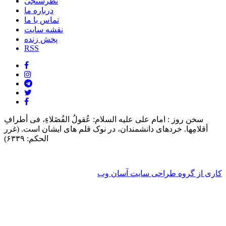
نظرسنجی
درباره ما
تماس با ما
نقشه سایت
پخش زنده
RSS
سخن روز :
امام على علیه السلام: عُقولُ الفُضَلاءِ، فی أطرافِ
أقلامِها. خردهاى دانشمندان، در نوک قلم هاى ایشان است. (غرر
الحکم: ۶۳۳۹)
کاری از گروه طراحی سایت آسان وب