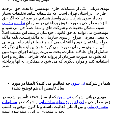
مهدی دریانی: یکی از مشکلات جاری مهندسین ما بحث حق الزحمه
طراحی در استان تهران است. که متاسفانه شاهد تخفیفات بسیار
زیاد از سوی شرکت های واسط هستیم. در صورتی که اگر حق
الزحمه طراحی بصورت فیش پرداختی در سازمان
نظام مهندسی
شود، مشکل تخفیفات و شرکت های واسط عملاً حل می شود و
مهندسین می توانند به حق قانونی خودشان برسند. این مطلب اصلاً
به معنی معرفی طراح از سوی سازمان به مالک نیست. بلکه مالک
طراح ساختمان خود را انتخاب می کند و فقط فرآیند جابجایی مالی
آن از سوی سازمان صورت می گیرد. همچنین ایده های دیگر که
شامل ارجاع عادلانه نظارت، بحث مدیریت پروانه اجرای مهندسین
که بشود به صورت همزمان از پروانه های طراحی، نظارت و اجرا
استفاده کنند و موارد دیگری که می شود با همفکری به آنها پرداخته
شود.
شما در شرکت
تی سون
چه فعالیت می کنید؟ (لطفاَ در مورد
سال تأسیس آن هم توضیح دهید)
مهدی دریانی: شرکت
تی سون
که از سال ۱۳۸۷ تأسیس شده، در
زمینه طراحی و
اجرای پروژه های ساختمانی
و شرکت در
مسابقات
معماری ملی
و بین المللی فعالیت داشته و تا کنون موفق به کسب
جوایز متعددی در این زمینه شده است.