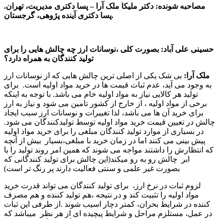
مصاحبه شونده: دکتر ملیکا ملک آرا – پسا دکتری مدیریت، تهران.
پسا دکتری آینده پژوهی، گرجستان.
حسینی علی آباد: بصورت کلی ،نوسانات ارز چه چالش هایی را برای
تولید کنندگان به همراه دارد؟
ملک آرا:
بی شک یکی از اصلی ترین چالش هایی که از نوسانات ارز
به وجود می آید، عدم ثبات قیمت ها در خرید مواد اولیه است. برای
تولید هر کالایی نیاز به مواد اولیه خام می باشد. با توجه به اینکه
برخی از مواد اولیه ، از خارج از کشور تامین می شود و نیاز به ارز
برای خرید آن ها می باشد، لذا تغییرات و نوسانات ارز سبب ایجاد
چالش در تعیین قیمت خرید مواد اولیه توسط تولیدکنندگان می شود.
در بسیاری از موارد تولید کنندگان مبلغی را برای خرید مواد اولیه
پیش بینی می کنند اما در زمان خرید با مبلغی،بسیار بیش از آنچه
که انتظارش را داشتند مواجه می شوند که همین امر روند تولید را با
ابر چالش رو به رو میکند(این چالش برای تولید کنندگانی که
بصورت غیر علمی و سنتی فعالیت دارند پر رنگ تر است)
لزوم ثبات در نرخ ارز، برای تولید کنندگان می تواند قدرت خرید
مواد اولیه را تثبیت کند و در نتیجه ،هم تولید کننده و هم مصرف
کننده در شرایط بحران، کمتر دچار اسیب شوند .از طرفی این ثبات
در عمل، مستلزم مراحل و شرایط پیچیده ای از هر نظر میباشد که