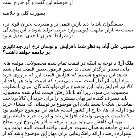
از حوصله این گفت و گو خارج است
بصورت کلی و خلاصه
صنعتگران باید با دید بازتر،علمی تر و مدیریت بحران قوی تر ،
نسبت به بازار ملتهب کنونی،وارد عرصه تولید شوند تا این پیچیدگی
در شرایط بحران تا حدی تعدیل شود.
حسینی علی آباد: به نظر شما ،افزایش و نوسان نرخ ارز،چه تاثیری
بر جامعه خواهد داشت؟
ملک آرا:
با توجه به اینکه در قیمت تمام شده محصولات، مولفه های
مالی بسیار اثرگذار است، لذا طبق فرمول تعیین قیمت تمام شده
شاهد این موضوع هستیم که افزایش قیمت ارز که بر روی خرید
مواد اولیه اثرگذار است سبب می شود که قیمت تولید هر واحد از
کالا نیز افزایش یابد. این موضوع برای تولیدکنندگان امری نامطلوب
محسوب می شود. زیرا که با بالا رفتن قیمت تمام شده محصول،
باید مصرف کننده نیز بهای بیشتری را برای خرید آن کالا پرداخت
نماید. بی شک با بسط دادن این موضوع در تولیداتی که منشاء خرید
مواد اولیه آن ها، خارج از کشور است، شاهد این موضوع خواهیم بود
که قیمت عمومی تولیدات افزایش یابد و قدرت خرید جامعه برای
تهیه آن کاهش می باید. زیرا با توجه به افزایش نرخ ارز، سطح
درامدی جامعه به همان نسبت افزایش نیافته است. البته دولت باید
همواره درصدد ارائه راهکارهایی برای مهار این موضوع باشد که از