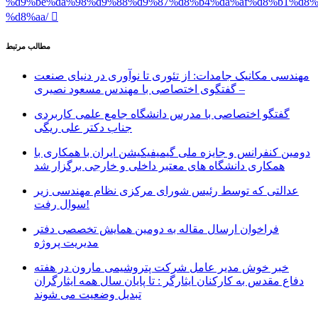
%d9%be%da%98%d9%88%d9%87%d8%b4%da%af%d8%b1%d8%
%d8%aa/
مطالب مرتبط
مهندسی مکانیک جامدات: از تئوری تا نوآوری در دنیای صنعت
– گفتگوی اختصاصی با مهندس مسعود نصیری
گفتگو اختصاصی با مدرس دانشگاه جامع علمی کاربردی
جناب دکتر علی ریگی
دومین کنفرانس و جایزه ملی گیمیفیکیشن ایران با همکاری با
همکاری دانشگاه های معتبر داخلی و خارجی برگزار شد
عدالتی که توسط رئیس شورای مرکزی نظام مهندسی زیر
سوال رفت!
فراخوان ارسال مقاله به دومین همایش تخصصی دفتر
مدیریت پروژه
خبر خوش مدیر عامل شرکت پتروشیمی مارون در هفته
دفاع مقدس به کارکنان ایثارگر : تا پایان سال همه ایثارگران
تبدیل وضعیت می شوند