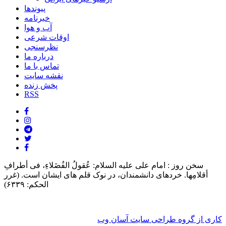
پیوندها
خبرنامه
آب و هوا
اوقات شرعی
نظرسنجی
درباره ما
تماس با ما
نقشه سایت
پخش زنده
RSS
سخن روز :
امام على علیه السلام: عُقولُ الفُضَلاءِ، فی أطرافِ
أقلامِها. خردهاى دانشمندان، در نوک قلم هاى ایشان است. (غرر
الحکم: ۶۳۳۹)
کاری از گروه طراحی سایت آسان وب