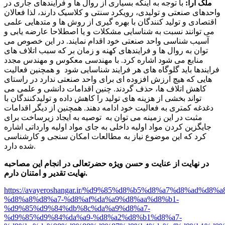
ملک آرا:
با توجه به اینکه بسیاری از روال ها و فرایندهای جاری در
واحدهای صنعتی و تولیدی، رویکرد سنتی و کلاسیک دارند، لذا فعالان
اقتصادی و تولید کنندگان با بهره گیری از روش ها و متدهایی علمی
می توانند نسبت به شناسایی مشکلات و یا اصطلاحا عارضه یابی و
آسیب شناسی واحد صنعتی خود اقدام نمایند. در این خصوص می
توان به روال ها و فرایندهای کهنه و زمان بر که سبب اتلاف های
منابع می شود اشاره کرد. با مهندسی معکوس و مهندس مجدد
فرایندها باید گلوگاه های هر فرایند شناسایی شود و همچنین فعالیت
هایی که هیچ ارزش افزوده ای برای واحد صنعتی ندارد در راستای
کاهش اتلاف ها، حذف گردند. چنین اقدامات دانشی و علمی می
تواند بخشی از هزینه های تولید را کاهش داده و تولیدکنندگان با
دغدغه کمتری به فعالیت خود ادامه دهند. همچنین از دیگر اقدامات
مثبت در این زمینه می توان به توصیه به ایجاد زیرساخت برای
جایگزین کردن مواد اولیه داخلی به جای مواد اولیه وارداتی اشاره
کرد که این موضوع نیاز به مطالعات امکان سنجی و کارشناسی
شده دارد.
در نهایت از عنایت و حسن ویژه حضرتعالی در انجام این مصاحبه
نهایت تقدیر و امتنان دارم.
https://avayeroshangar.ir/%d9%85%d8%b5%d8%a7%d8%ad%d8%
%d8%a8%d8%a7-%d8%af%da%a9%d8%aa%d8%b1-
%d9%85%d9%84%db%8c%da%a9%d8%a7-
%d9%85%d9%84%da%a9-%d8%a2%d8%b1%d8%a7-