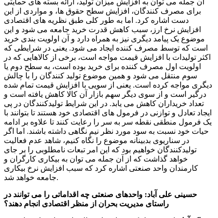
آن جمله می توان به افزایش میزان تولید، ارائه بسته های حمایتی
برای مصرف کنندگان، افزایش سطح حقوق ها، و مواردی از این
دست اشاره کرد. اما به طور کلی طبق نظریه های اقتصادی
افزایش نرخ ارز، سبب کاهش قدرت خرید جامعه می شود و این
موضوع یک پیامد دیگری نیز به همراه دارد و آن اولویت بندی خرید
است که توسط مصرف کننده ایجاد می شود. یعنی در شرایطی که
اکثر تولیدات با افزایش قیمت مواجه است، برخی از کالاهایی که در
اولویت اول مصرف کننده برای خرید بوده است، به سطح دوم یا
سوم منتقل می شود و همین موضوع تولید کنندگان را با چالش
دیگری مواجه کرده است. یعنی از سویی با افزایش قیمت تمام شده
درگیر است و از سوی دیگر سهم بازار آن کالا کاهش یافته است و
تعداد خریداران کاهش می یابد. در این شرایط تولیدکنندگان در پی
ایجاد تعادل و توازنی در فرمول های اقتصادی خود هستند تا بتوانند با
یک فرمول منطقی نقطه سر به سر را رعایت کنند تا علاوه بر ادامه
حیات خود نسبت به سود مورد نظر نیم نگاهی داشته باشند. اما اگر
در سناریوی بدبینانه موضوع را نگاه کنیم، شاهد عدم فعالیت
تولیدکنندگان خواهیم بود که این امر تبعات نامطلوبی را بر جای
خواهد گذاشت که از آن جمله می توان به بیکاری کارگران و
کارمندان واحد صنعتی اشاره کرد که سبب افزایش نرخ بیکاری
جامعه خواهد شد.
حسینی علی آباد: واحدهای صنعتی چه اقداماتی را می توانند در
راستای مدیریت بحران از منظر اقتصادی انجام دهند؟