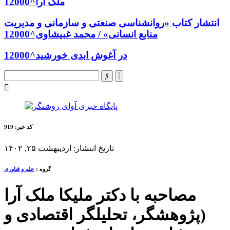
ملک آرا^12000
انتشار کتاب «روانشناسی صنعتی و سازمانی و مدیریت
منابع انسانی» / محمد غبیشاوی^12000
در آغوش ابدی خورشید^12000
کد خبر: 919
تاریخ انتشار: اردیبهشت ۲۵, ۱۴۰۲
گروه :
علم و فناوری
مصاحبه با دکتر ملیکا ملک آرا
(پژوهشگر، تحلیلگر اقتصادی و