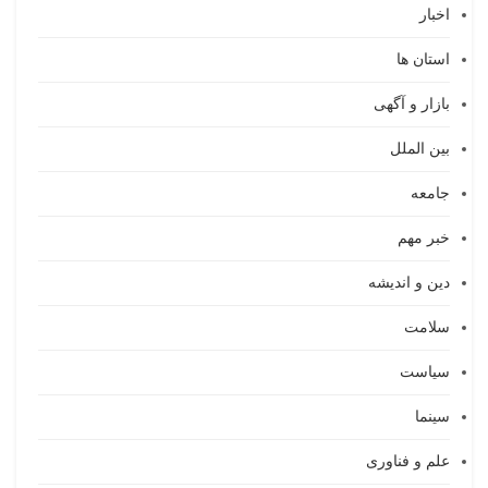
خبار
ستان ها
ازار و آگهی
ین الملل
امعه
بر مهم
ین و اندیشه
لامت
یاست
ینما
لم و فناوری