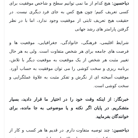
احسین:
هیچ کدام از ما نمی توانیم سطح و شاخص موفقیت برای
ی تعریف کنیم؛ چون هیچ کس به جای فرد دیگری نیست. در
یقت هیج تعریف ثابتی از موقفیت وجود ندارد، اما با در نظر
فتن پارامتر های رشد جهانی
ایط اقلیمی، فرهنگی، خانوادگی، جغرافیایی، موقعیت ها و
صت های جامعه برای هر شخص متفاوت است. ولی به هر حال
ییر مثبت هر شخص از یک موقعیت به موقعیت دیگر با تلاش،
نامه ریزی و سخت کوشی را می توان موفقیت به حساب آورد.
فقیت آمیخته ای از نگرش و تفکر مثبت به علاوۀ عملگرایی و
خت کوشی است.
رنگار:
از اینکه وقت خود را در اختیار ما قرار دادید، بسیار
شکریم. در پایان اگر نکته و یا موضوعی به جا مانده، برای
انندگان بفرمایید
.
احسین:
چند توصیه متفاوت دارم. در قدیم ها هر کسب و کار از