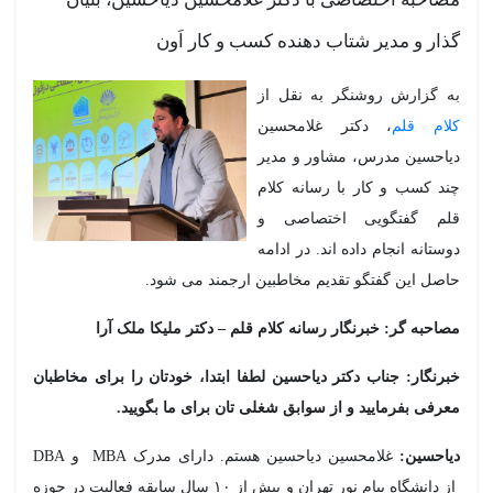
ار و مدیر شتاب دهنده کسب و کار اَون
 گزارش روشنگر به نقل از
ام قلم
، دکتر غلامحسین
احسین مدرس، مشاور و مدیر
د کسب و کار با رسانه کلام
لم گفتگویی اختصاصی و
ستانه انجام داده اند. در ادامه
صل این گفتگو تقدیم مخاطبین ارجمند می شود.
احبه گر: خبرنگار رسانه کلام قلم – دکتر ملیکا ملک آرا
رنگار: جناب دکتر دیاحسین لطفا ابتدا، خودتان را برای مخاطبان
رفی بفرمایید و از سوابق شغلی تان برای ما بگویید.
احسین:
غلامحسین دیاحسین هستم. دارای مدرک MBA و DBA
از دانشگاه پیام نور تهران و بیش از ۱۰ سال سابقه فعالیت در حوزه