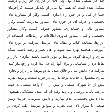
د جز تشکیل شده بود، ولی الان از هزاران جز ریز و درشت
کیل شده است که همه آنها متاثر از یکدیگر هستند. کارآفرینان
ما از قبل و در حین راه اندازی کسب وکار از مشاوره های
صصی و حرفه ای در حوزه های مشاور مدیریت کسب وکار،
اور مالی و حسابداری، مشاور حقوقی کسب وکار، مشاور
صصی و فنی، مشاور فناوری اطلاعات و ارتباطات، استفاده از
زارها، مطالعه کتاب و مقاله های مرتبط، شرکت در دوره های
وزشی هدفمند بهره مند شوند و اهل تغییر و رشد باشند. شبکه
زی و ارتباط گیری مرتبط و مؤثر داشته باشند. نیازهای بازار و
اط درد را شناسایی و برای آنها راه حل پیدا کرده و رفع نیاز کنند.
کت های دانش بنیان و خلاق عمدتا به دو مؤلفۀ نیاز بازار و تجاری
زی محصول یا خدمات توجه ندارند. در حوزه صنعت و تولید، تقریبا
بیش از ۵۰ شهرک صنعتی و بیش از ۲۰۰ واحد صنعتی به جهت
رضه یابی، بررسی و بازدید رفته ام که عمدتا مشکلاتی همچون؛
م دانش تخصصی، عدم مهارت و دانش مدیریتی، خریدن زمین
عتی با متراژ بالا، عدم تجربه و سوابق مرتبط، تکیه کردن بر