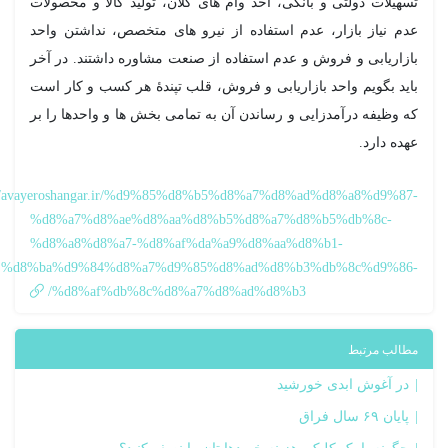
هیلات دولتی و بانکی، اخذ وام های کلان، تولید کالا و محصولات
م نیاز بازار، عدم استفاده از نیرو های متخصص، نداشتن واحد
زاریابی و فروش و عدم استفاده از صنعت مشاوره داشتند. در آخر
ید بگویم واحد بازاریابی و فروش، قلب تپندۀ هر کسب و کار است
 وظیفه درآمدزایی و رساندن آن به تمامی بخش ها و واحدها را بر
ده دارد.
https://avayeroshangar.ir/%d9%85%d8%b5%d8%a7%d8%ad%d8%a8%d9%8
%d8%a7%d8%ae%d8%aa%d8%b5%d8%a7%d8%b5%db%8c-
%d8%a8%d8%a7-%d8%af%da%a9%d8%aa%d8%b1-
%d8%ba%d9%84%d8%a7%d9%85%d8%ad%d8%b3%db%8c%d9%86
%d8%af%db%8c%d8%a7%d8%ad%d8%b3/
الب مرتبط
در آغوش ابدی خورشید
پایان ۶۹ سال فراق