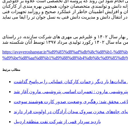
لاحی انجام شود این روند که پروسه ای تخصصی است علاوه بر جلوگیری
شتوانه دانش و توانمندی متخصصان جوان، همچنین بهره مندی از کارکنان
دمان و افزایش اطمینان خاطر از عملکرد صحیح و روزآمد تجهیزات فنی
مدیران خلاق و کارکنان خدوم و کاردان شرکت پتروشیمی مارون با ده ها اورهال موفق، با پشت سرنهادن تعمیرات اساسی ۷۰ روزه در بهار سال ۱۴۰۲ و علیرغم بی مهری های شرکت سازنده، در راستای
https://avayeroshangar.ir/%d9%85%d8%af%db%8c%d8%b1
%d9%be%d8%aa%d8%b1%d9%88%d8%b4%db%8c%d9%85%db%
مطالب مرتبط
یات‌ها بار دیگر زحمات کارکنان عملیاتی را بی‌پاسخ گذاشت
روشیمی مارون : تعمیرات اساسی پتروشیمی مارون آغاز شد
ماعی محقق شد: رهگیری وضعیت صدور کارت هوشمند سوخت
ی چاه‌های مخزن سروک میدان آزادگان در اولویت قرار دارند
بازدید سردار قمی از شرکت نفت منطقه اردبیل