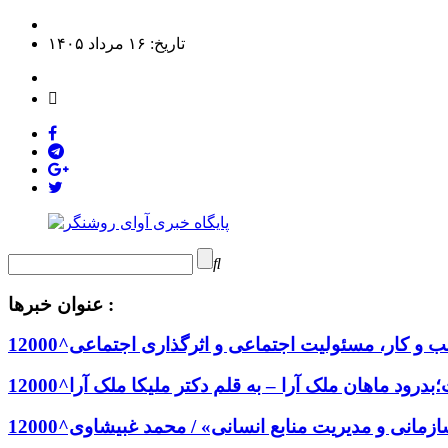
تاریخ: ۱۶ مرداد ۱۴۰۵
عنوان خبرها :
و کار، مسئولیت اجتماعی و اثرگذاری اجتماعی^12000
درود ماهان ملک آرا – به قلم دکتر ملیکا ملک آرا^12000
انی و مدیریت منابع انسانی» / محمد غبیشاوی^12000