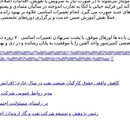
ره مونتاژ می‌شوند تا در صورت نیاز به سرویس یا تعویض، اقدامات اص
ند این فرایند حیاتی با اتکا به تجارب اندوخته در سالیان متمادی و پ
ردهای جدید صورت می گیرد. انجام تعمیرات اساسی علاوه بر بهبود ران
عملاً نقش آموزش ضمن خدمت و برگزاری دوره‌های تخصصی در انتقال دانش و مدیریت دانش فنی به نسل جوان تر را ایفا می نماید.
-%d8%b1%d9%88%d8%a7%d8%a8%d8%b7-%d8%b9%d9%85%d9%88%
8c-%d9%85%d8%a7%d8%b1%d9%88%d9%86-%d8%aa/
کاهش واقعی حقوق کارکنان صنعت نفت در سال جاری؛ افزایش مال
مدیر روابط عمومی شرکت پت
در راستای مسئولیت اجت
رئیس پژوهش و توسعه شرکت نفت و گاز اروندان: احیا