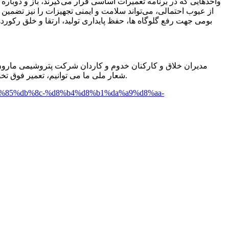
واحدهایی که در برنامه تعمیرات اساسی قرار می‌گیرند، باز و دوبا
از عیوب احتمالی، می‌تواند سلامت و ایمنی تجهیزات را نیز تضمین ک
بومی جهت رفع گلوگاه ‌ها، حفظ پایداری تولید، ارتقا و خلق رکو
شعار ملی ما می توانیم، تعمیر فوق تخصصی کمپرسور واحد الفین را با موفقیت به پایان رسانده و در دی و بهمن ماه سال ۱۴۰۲ رکورد تولیدی مرداد ۱۳۹۷ توسط آنان شکسته شد.
d9%85%db%8c-%d8%b4%d8%b1%da%a9%d8%aa-