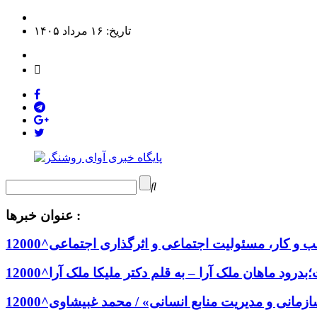
تاریخ: ۱۶ مرداد ۱۴۰۵
عنوان خبرها :
و کار، مسئولیت اجتماعی و اثرگذاری اجتماعی^12000
درود ماهان ملک آرا – به قلم دکتر ملیکا ملک آرا^12000
انی و مدیریت منابع انسانی» / محمد غبیشاوی^12000