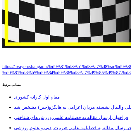
https://avayeroshangar.ir/%d9%81%d8%b1%d8%a7%d8%a
%d9%81%d8%b5%d9%84%d9%86%d8%a7%d9%85%d9%87-%d8
مطالب مرتبط
مقام اول کاراته کشوری
لی والیبال نشسته مردان اعزامی به هانگژو(چین) مشخص شد
فراخوان ارسال مقاله به فصلنامه علمی ورزش های شناختی