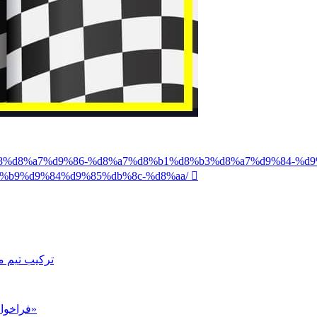
e%d9%88%d8%a7%d9%86-%d8%a7%d8%b1%d8%b3%d8%a7%d9%84-
%b9%d9%84%d9%85%db%8c-%d8%aa/
ترکیب تیم م
فراخوان ارسال مقاله به فصلنامه علمی «تربیت بدنی و علوم ورزشی»