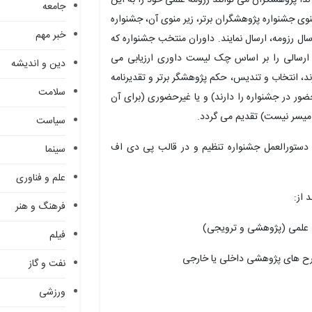
ذا پژوهشگران می توانند رزومه علمی خود را به این
جامعه
وی جشنواره پژوهشگران برتر، زیر منوی آن، جشنواره
خبر مهم
وی ثبت نام و ارسال رزومه، ارسال نمایند. داوران منتخب جشنواره که
 ارسالی را بر اساس چک لیست داوری ارزیابی می
دین و اندیشه
غنی دارند، انتخاب و تندیس، حکم پژوهشگر برتر و تقدیرنامه
سلامت
ر در جشنواره را دارند) و یا غیرحضوری (برای آن
 میسر نیست) تقدیم می گردد.
سیاست
ق دستورالعمل جشنواره تنظیم و در قالب پی دی اف
سینما
علم و فناوری
 از:
فرهنگ و هنر
فیلم
نفت و گاز
ورزشی