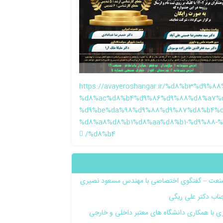
https://avayeroshangar.ir/%d8%b3%d9%
%d8%ac%d8%b4%d9%86%d9%88%d8%a7%d
%d9%be%da%98%d9%88%d9%87%d8%b4%d
%d8%a8%d8%b1%d8%aa%d8%b1-%d9%88-
%d8%b4/
ی صنعت – گفتگوی اختصاصی با مهندس مسعود نصیری
ناب دکتر علی ریگی
ی با همکاری دانشگاه های معتبر داخلی و خارجی