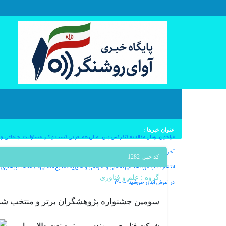
عنوان خبرها :
فراخوان ارسال مقاله به کنفرانس بین المللی هم افزایی کسب و کار، مسئولیت اجتماعی و اثرگ
آخرین کامیت؛بدرود ماهان ملک آرا – به قلم دکتر ملیکا ملک آرا^12000
کد خبر: 1282
انتشار کتاب «روانشناسی صنعتی و سازمانی و مدیریت منابع انسانی» / محمد غبیشاوی^12000
گروه :
علم و فناوری
در آغوش ابدی خورشید^12000
سومین جشنواره پژوهشگران برتر و منتخب شر