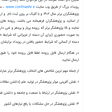
شایان ذکر است شرکت در این فراخوان کاملا رایگان است. ل
رویداد بزرگ از طریق وب سایت
www.confnashr.ir
، من
پژوهشگران برتر سال ۱۴۰۲ و با کلیک بر ر
از اساتید و پژوهشگران فرهیخته می باشند، رزومه های
نمایند و ۱۵ پژوهشگر برتر که رزومه پربار و پرمغز و 
به صورت حضوری (برای آن دسته از عزیزانی که شرایط حضو
دسته از کسانی که شرایط حضور یافتن در رویداد برایشان
در هنگام ارسال فایل رزومه لطفا فایل رزومه خود را طب
ارسال نمایید.
از جمله مهم ترین شاخص های انتخاب پژوهشگر برتر عبارتند
۱- نقش آفرینی موثر پژوهشگر در تولید علم (داشتن مقالات علمی (پژوهشی و ترویجی)
۲- نقش پژوهشگر در ارتباط با صنعت و جامعه و داشتن طرح های پژوهشی داخلی یا خارجی
۳- نقش پژوهشگر در حل مشکلات یا رفع نیازهای کشور