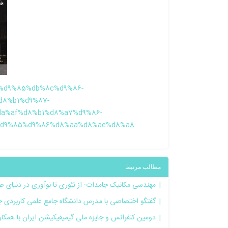
88%d9%85%db%8c%d9%86-
8%b1%d9%87-
a%af%d8%b1%d8%a7%d9%86-
%d9%85%d9%86%d8%aa%d8%ae%d8%a8-
مطالب مرتبط
مهندسی مکانیک جامدات: از تئوری تا نوآوری در دنیا
گفتگو اختصاصی با مدرس دانشگاه جامع علمی کاربردی ج
دومین کنفرانس و جایزه ملی گیمیفیکیشن ایران با همکار