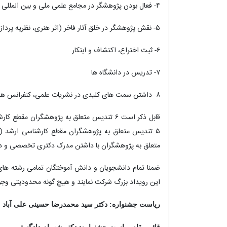
۴- فعال بودن پژوهشگر در مجامع علمی ملی و بین المللی
۵- نقش پژوهشگر در خلق آثار فاخر (اثر هنری، نظریه پردازی، تالیف و تدوین کتاب، ویراستاری و ترجمه کتاب)
۶- ثبت اختراع، اکتشاف و ابتکار
۷- تدریس در دانشگاه ها
۸- داشتن سمت های کلیدی در نشریات علمی، کنفرانس ها، نشست ها و رویدادهای علمی
قابل ذکر است ۶ تندیس متعلق به پژوهشگران م
متعلق به پژوهشگران با داشتن مدرک دکتری تخصصی و د
ضمنا تمام دانشجویان و دانش آموختگان تمامی رشته های
این رویداد بزرگ شرکت نمایند و هیچ گونه محدودیتی وجود
ریاست جشنواره: دکتر سید محمدرضا حسینی علی آباد