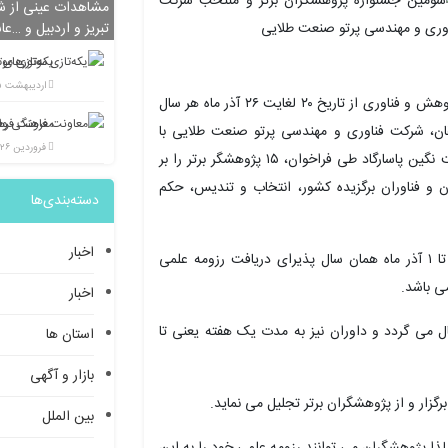
مشاهدات عینی از شی
تبریز و اردبیل و …عا
یکه‌تازی مو
اردیبهشت ۲۵, ۱۴۰۲
به گزارش پایگاه خبری روشنگر، با توجه به اهمیت هفته پژوهش و فناوری از تاریخ ۲۰ لغایت ۲۶ آذر ماه هر سال
ن، شرکت فناوری و مهندسی پرتو صنعت طلایی با
فروردین ۲۶, ۱۴۰۲
همکاری مرکز پژوهش های صنعتی و معدنی تجهیز صنعت نگین پاسارگاد طی فراخوان، ۱۵ پژوهشگر برتر را بر
ز پژوهشگران و فناوران برگزیده کشور، انتخاب و تندیس، حکم
دسته‌بندی‌ها
اخبار
هر سال این فراخوان از ۳۰ شهریور ماه آغاز می گردد و تا ۱ آذر ماه همان سال پذیرای دریافت رزومه علمی
ی باشد.
اخبار
ن ارسال می گردد و داوران نیز به مدت یک هفته یعنی تا
استان ها
بازار و آگهی
بین الملل