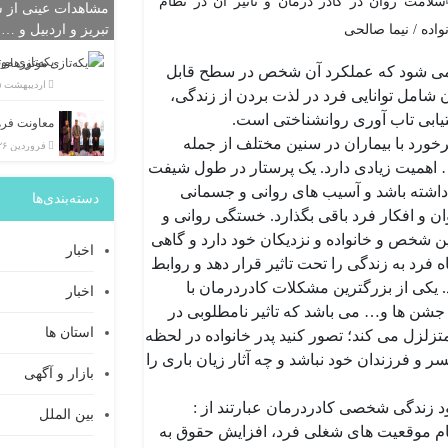
مشاهدات عینی از ش
تبریز و اردبیل و …
یکه‌تازی مو
می شود که عملکرد آن شخص در سطح قابل
اردیبهشت ۲۵, ۱۴۰۲
شامل توانایی فرد در لذت بردن از زندگی،
تیابی تاب آوری روانشناختی است.
ورد با بیماران در سنین مختلف از جمله
فروردین ۲۶, ۱۴۰۲
اهمیت زیادی دارد. یک پرستار در طول شیفت
داشته باشد و آسیب های روانی و جسمانی
دسته‌بندی‌ها
ن و افکار فرد باقی بگذارد. خستگی روانی و
 شخص و خانواده و نزدیکان خود دارد و گاهی
اخبار
رد به زندگی را تحت تاثیر قرار دهد و روابط
. یکی از بزرگترین مشکلات کادردرمان با
اخبار
جشن ها و… می باشد که تاثیر نامطلوبی در
استان ها
تزلزل می کند؛ تصور کنید پدر خانواده در لحظه
و فرزندان خود نباشد و چه آثار زیان باری را
بازار و آگهی
ود زندگی شخصی کادردرمان عبارتند از :
بین الملل
م موقعیت های شغلی فرد، افزایش حقوق به