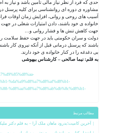
حدی که فرد از نظر نیاز مالی تأمین باشد و نیاز به ا
مشاوره ی دوره ای روانشناسی برای کلیه پرسنل در
آسیب های روحی و روانی، افزایش زمان اوقات فراغت
خانواده ی خود باشند، دادن امتیازات شغلی در جهت 
جهت کاهش تنش ها و فشار روانی و…
دولت و سران حکومتی باید در جهت حفظ سلامت روان 
باشند که پرسنل درمانی قبل از آنکه نیروی کار باشن
بی دغدغه را در کنار خانواده ی خود دارند.
به قلم: نیما صالحی – کارشناس بیهوشی
8%a7%d9%85%d8%aa-
%b1-%da%a9%d8%a7%d8%af%d8%b1-
%88-%d8%aa%d8%a7%d8%ab%db%8c%d8%b1-
مطالب مرتبط
آخرین کامیت؛بدرود ماهان ملک آرا – به قلم دکتر ملیکا
انتشار کتاب «روانشناسی صنعتی و سازمانی و مدیریت 