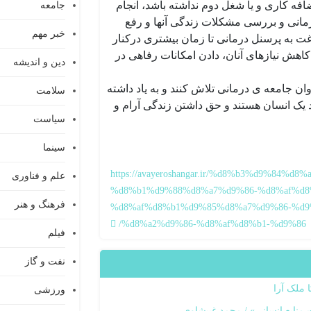
ضافه کاری و یا شغل دوم نداشته باشد، انجام
جامعه
مانی و بررسی مشکلات زندگی آنها و رفع
خبر مهم
 به پرسنل درمانی تا زمان بیشتری درکنار
کاهش نیازهای آنان، دادن امکانات رفاهی در
دین و اندیشه
جامعه ی درمانی تلاش کنند و به یاد داشته
سلامت
د یک انسان هستند و حق داشتن زندگی آرام و
سیاست
سینما
https://avayeroshangar.ir/%d8%b3%d9%84%d
علم و فناوری
%d8%b1%d9%88%d8%a7%d9%86-%d8%af%d8
فرهنگ و هنر
%d8%af%d8%b1%d9%85%d8%a7%d9%86-%d9
%d8%a2%d9%86-%d8%af%d8%b1-%d9%86/
فیلم
نفت و گاز
 ملک آرا
ورزشی
منابع انسانی» / محمد غبیشاوی