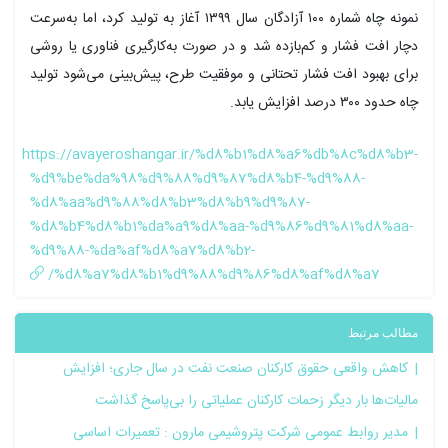
نمونه چاه شماره ۱۰۰ آزادگان سال ۱۳۹۹ آغاز به تولید کرد، اما به‌سرعت
دچار افت فشار و کم‌بازده شد و در صورت به‌کارگیری فناوری یا روشی
برای بهبود افت فشار تحتانی و موفقیت طرح، پیش‌بینی می‌شود تولید
چاه حدود ۳۰۰ درصد افزایش یابد.
https://avayeroshangar.ir/%d8%b1%d8%a6%db%8c%d8%b3-
%d9%be%da%98%d9%88%d9%87%d8%b4-%d9%88-
%d8%aa%d9%88%d8%b3%d8%b9%d9%87-
%d8%b4%d8%b1%da%a9%d8%aa-%d9%86%d9%81%d8%aa-
%d9%88-%da%af%d8%a7%d8%b2-
%d8%a7%d8%b1%d9%88%d9%86%d8%af%d8%a7/
مطالب مرتبط
کاهش واقعی حقوق کارکنان صنعت نفت در سال جاری؛ افزایش
مالیات‌ها بار دیگر زحمات کارکنان عملیاتی را بی‌پاسخ گذاشت
مدیر روابط عمومی شرکت پتروشیمی مارون : تعمیرات اساسی