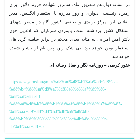
در آستانه دوازدهم شهریور ماه، سالروز شهادت فرزند دلاور ایران
زمین، رئیسعلی دلواری و روز مبارزه با استعمار انگلیس، مدیر
انقلابی این مرکز تولیدی و صنعتی کشور گام در مسیر شهدای
استقلال کشور برداشته است، پایمردی سربازان کم ادعایی چون
دکتر امین امرایی به مثابه سدی محکم در برابر سلطه گری های
استعمار نوین خواهد بود، بی شک زین پس نام او بیشتر شنیده
خواهد شد.
غفور کریمی – روزنامه نگار و فعال رسانه ای
https://avayeroshangar.ir/%d8%ad%d8%b1%da%a9%d8%aa-
%d8%b4%d8%aa%d8%a7%d8%a8%d8%a7%d9%86-
%d8%af%d8%b1-
%d8%a8%d8%b2%d8%b1%da%af%d8%b1%d8%a7%d9%87-
%d8%aa%d9%88%d8%b3%d8%b9%d9%87-
%d8%b5%d9%86%d8%b9%d8%aa%db%8c-%d8%9b-
%d8%aa%d8%ac/