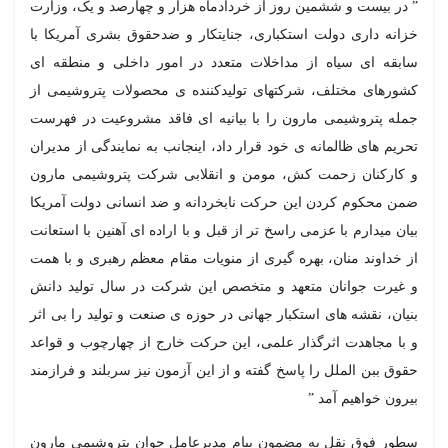
” در بیست و ششمین روز از خردادماه هزار و‌ چهارصد و یک، وزارت
خزانه داری دولت استکباری، جنایتکار و ضدحقوق بشری آمریکا با
سابقه ای سیاه از مداخلات متعدد در امور داخلی و منطقه ای
کشورهای مختلف، شرکتهای تولیدکننده ی محصولات پتروشیمی از
جمله پتروشیمی مارون را با بیانیه ای فاقد مشروعیت در فهرست
تحریم های ظالمانه ی خود قرار داد، اینجانب به نمایندگی از مدیران
و کارکنان زحمت کش، مومن و انقلابی شرکت پتروشیمی مارون
ضمن محکوم کردن این حرکت نابخردانه و ضد انسانی دولت آمریکا
بیان میدارم با عزمی راسخ تر از قبل و با اراده ای آهنین با استعانت
از خداوند منان، بهره گیری از منویات مقام معظم رهبری و با همت
و غیرت جوانان متعهد و متخصص این شرکت در سال تولید دانش
بنیان، نقشه های استکبار جهانی در حوزه ی صنعت و تولید را بی اثر
و با مجاهدت اثرگذار علمی، این حرکت خارج از چهارچوب و قواعد
حقوق ببن الملل را پاسخ گفته و از این آزمون نیز سربلند و فرازمند
بیرون خواهیم آمد ”
سطور فوق نقل به مضمون پیام مدیرعامل جوان پتروشیمی مارون