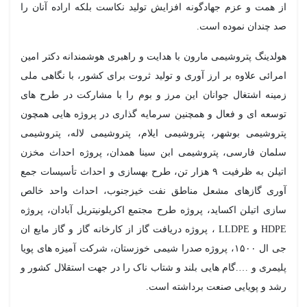
از همت و عزم جهادگونه افزایش تولید نکاست بلکه اراده آنان را
صد چندان نموده است.
هولدینگ پتروشیمی مارون با هدایت و راهبری هوشمندانه دکتر امین
امرائی علاوه بر ارز آوری و تولید ثروت برای کشور، با نگاهی ملی
زمینه اشتغال جوانان این مرز و بوم را با مشارکت در طرح های
توسعه ای و فعال و همچنین سرمایه گذاری در پروژه هایی همچون
پتروشیمی بوشهر، پتروشیمی ایلام، پتروشیمی لاله، پتروشیمی
سلمان فارسی، پتروشیمی ابن سینا همدان، پروژه احداث مخزن
اتیلن به ظرفیت ۹ هزار تن، طرح بهسازی و احداث تأسیسات جمع
آوری گازهای مشعل مناطق نفت خیزجنوب، احداث واحد خالص
سازی اتیلن اکساید، پروژه طرح مجتمع اکریلونیتریل آبادان، پروژه
HDPE و LLDPE ، پروژه دریافت گاز از کارخانه گاز و گاز مایع ان
جی ال ۱۵۰۰، پروژه صدرا شیمی خوزستان، شرکت آمیزه های پویا
پلیمری و ….گام هایی بلند و شتاب ناک را در جهت استقلال کشور و
رشد و پویایی صنعت برداشته است.