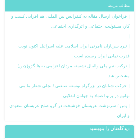
مطالب مرتبط
فراخوان ارسال مقاله به کنفرانس بین المللی هم افزایی کسب و
کار، مسئولیت اجتماعی و اثرگذاری اجتماعی
نبرد سربازان نامرئی ایران اسلامی علیه اسرائیل اکنون نوبت
قدرت نمایی ایران رسیده است
ترکیب تیم ملی والیبال نشسته مردان اعزامی به هانگژو(چین)
مشخص شد
حرکت شتابان در بزرگراه توسعه صنعتی ؛ تجلی شعار ما می
توانیم در پرتو اعتماد به جوانان انقلابی
یمن ؛ سرنوشت عربستان خوشبخت در گرو صلح عربستان سعودی
و ایران
دیدگاهتان را بنویسید