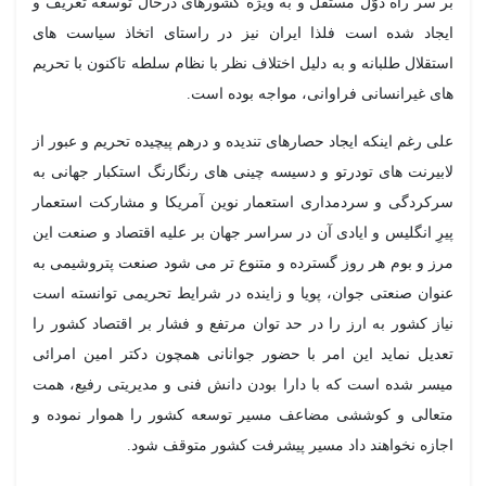
بر سر راه دوّل مستقل و به ویژه کشورهای درحال توسعه تعریف و
ایجاد شده است فلذا ایران نیز در راستای اتخاذ سیاست های
استقلال طلبانه و به دلیل اختلاف نظر با نظام سلطه تاکنون با تحریم
های غیرانسانی فراوانی، مواجه بوده است.
علی رغم اینکه ایجاد حصارهای تندیده و درهم پیچیده تحریم و عبور از
لابیرنت های تودرتو و دسیسه چینی های رنگارنگ استکبار جهانی به
سرکردگی و سردمداری استعمار نوین آمریکا و مشارکت استعمار
پیرِ انگلیس و ایادی آن در سراسر جهان بر علیه اقتصاد و صنعت این
مرز و بوم هر روز گسترده و متنوع تر می شود صنعت پتروشیمی به
عنوان صنعتی جوان، پویا و زاینده در شرایط تحریمی توانسته است
نیاز کشور به ارز را در حد توان مرتفع و فشار بر اقتصاد کشور را
تعدیل نماید این امر با حضور جوانانی همچون دکتر امین امرائی
میسر شده است که با دارا بودن دانش فنی و مدیریتی رفیع، همت
متعالی و کوششی مضاعف مسیر توسعه کشور را هموار نموده و
اجازه نخواهند داد مسیر پیشرفت کشور متوقف شود.