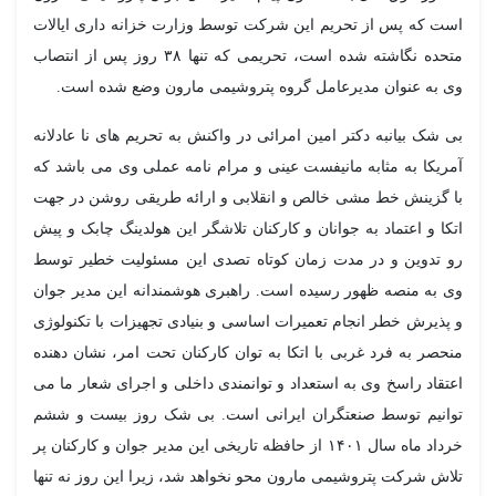
است که پس از تحریم این شرکت توسط وزارت خزانه داری ایالات
متحده نگاشته شده است، تحریمی که تنها ۳۸ روز پس از انتصاب
وی به عنوان مدیرعامل گروه پتروشیمی مارون وضع شده است.
بی شک بیانبه دکتر امین امرائی در واکنش به تحریم های نا عادلانه
آمریکا به مثابه مانیفست عینی و مرام نامه عملی وی می باشد که
با گزینش خط مشی خالص و انقلابی و ارائه طریقی روشن در جهت
اتکا و اعتماد به جوانان و کارکنان تلاشگر این هولدینگ چابک و پیش
رو تدوین و در مدت زمان کوتاه تصدی این مسئولیت خطیر توسط
وی به منصه ظهور رسیده است. راهبری هوشمندانه این مدیر جوان
و پذیرش خطر انجام تعمیرات اساسی و بنیادی تجهیزات با تکنولوژی
منحصر به فرد غربی با اتکا به توان کارکنان تحت امر، نشان دهنده
اعتقاد راسخ وی به استعداد و توانمندی داخلی و اجرای شعار ما می
توانیم توسط صنعتگران ایرانی است. بی شک روز بیست و ششم
خرداد ماه سال ۱۴۰۱ از حافظه تاریخی این مدیر جوان و کارکنان پر
تلاش شرکت پتروشیمی مارون محو نخواهد شد، زیرا این روز نه تنها