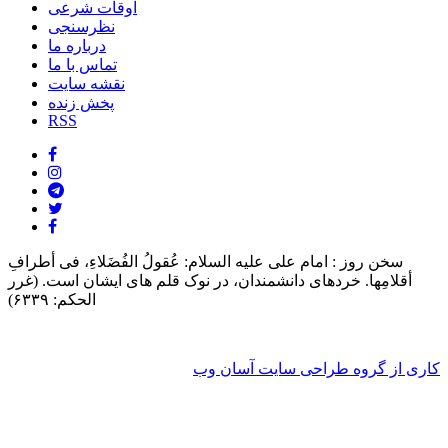
اوقات شرعی
نظرسنجی
درباره ما
تماس با ما
نقشه سایت
پخش زنده
RSS
سخن روز :
امام على علیه السلام: عُقولُ الفُضَلاءِ، فی أطرافِ
أقلامِها. خردهاى دانشمندان، در نوک قلم هاى ایشان است. (غرر
الحکم: ۶۳۳۹)
کاری از گروه طراحی سایت آسان وب