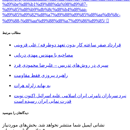
%d9%be%d8%b1%d9%88%da%98%d9%87-
%d9%85%d8%b9%db%8c%d8%b4%d8%aa-
%d9%85%d9%82%d8%a7%d9%88%d9%85%d8%aa%db%8c-
%d9%88-%d8%aa%d9%88%d8%a7%d9%86%d9%85/
مطالب مرتبط
قرارداد صفر ساعته کار بدون تعهد دوطرفه / علی قزوینی
مصاحبه با مهندس مهدی دریانی
سیری در روش‌های تدریس – علیرضا محمودی فرد
راهبرد پیروزی فقط مقاومت
به بهانه زلزله هرات
نبرد سربازان نامرئی ایران اسلامی علیه اسرائیل اکنون نوبت
قدرت نمایی ایران رسیده است
دیدگاهتان را بنویسید
نشانی ایمیل شما منتشر نخواهد شد.
بخش‌های موردنیاز