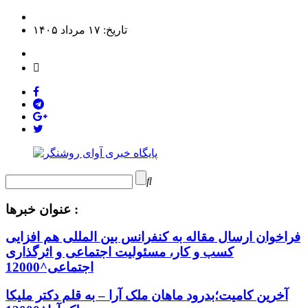
تاریخ: ۱۷ مرداد ۱۴۰۵
عنوان خبرها :
فراخوان ارسال مقاله به کنفرانس بین المللی هم افزایی
کسب و کار، مسئولیت اجتماعی و اثرگذاری
اجتماعی^12000
آخرین کامیت؛بدرود ماهان ملک آرا – به قلم دکتر ملیکا