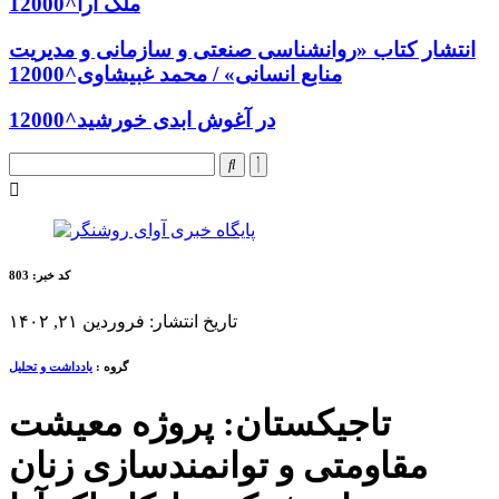
ملک آرا^12000
انتشار کتاب «روانشناسی صنعتی و سازمانی و مدیریت
منابع انسانی» / محمد غبیشاوی^12000
در آغوش ابدی خورشید^12000
کد خبر: 803
تاریخ انتشار: فروردین ۲۱, ۱۴۰۲
گروه :
یادداشت و تحلیل
تاجیکستان: پروژه معیشت
مقاومتی و توانمندسازی زنان