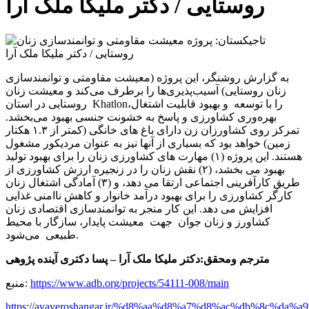
روستایی / دکتر ملیکا ملک آرا
به گزارش روشنگر، این پروژه (معیشت مقاومتی و توانمندسازی
زنان روستایی) آسیب‌پذیری‌ها را برطرف می‌کند و معیشت زنان
روستایی در استان Khatlonرا با توسعه و بهبود قابلیت اشتغال،
بهره‌وری کشاورزی و پاسخ به خشونت جنسی بهبود می‌بخشد.
تمرکز روی کشاورزان زن دارای باغ های خانگی (کمتر از ۱.۳ هکتار
زمین) خواهد بود که بسیاری از آنها نیز به عنوان مردیکور مشغول
هستند. این پروژه (۱) مهارت های کشاورزی زنان را برای بهبود تولید
بهبود می بخشد، (۲) نقش زنان را در زنجیره ارزش کشاورزی از
طریق کارآفرینی اجتماعی ارتقا می دهد، و (۳) آمادگی اشتغال زنان
کارگر کشاورزی را برای بهبود درآمد خانوار و کاهش ناامنی غذایی
افزایش می دهد. این کار منجر به توانمندسازی اقتصادی زنان
کشاورز و زنان جوان جهت معیشت پایدار، سازگار با محیط
طبیعی می‌شود.
مترجم ومحقق:دکتر ملیکا ملک آرا – پسا دکتری آینده پژوهی
https://www.adb.org/projects/54111-008/main
منبع:
https://avayeroshangar.ir/%d8%aa%d8%a7%d8%ac%db%8c%d