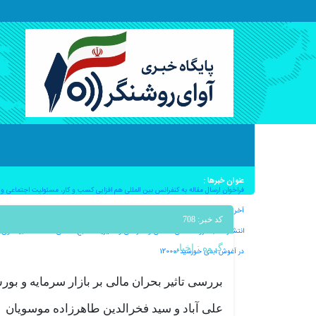
عنوان خبرها :
فراخوان ارسال مقاله به کنفرانس بین المللی هم افزایی کسب و کار، مسئولیت اجتماعی و اثرگ
آخرین کامیت؛بدرود ماهان ملک آرا – به قلم دکتر ملیکا ملک آرا^12000
کد خبر: 708
انتشار کتاب «روانشناسی صنعتی و سازمانی و مدیریت منابع انسانی» / محمد غبیشاوی^12000
گروه :
اخبار
در آغوش ابدی خورشید^12000
بررسی تاثیر بحران مالی بر بازار سرمایه و بو
علی آباد و سید فخرالدین طاهرزاده موسویان