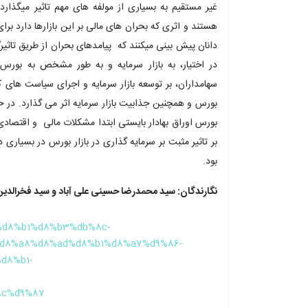
غیر مستقیم به بسیاری از مولفه های مهم تاثیر میگذارد.
هستند و اثری که بحران های مالی بر این بازارها دارد برا
دانان پیش بینی میکنند که پیامدهای بحران از طریق تاثی
در اختیار، به بازار سرمایه و به طور مشخص به بورس 
بورس و همچنین جذابیت بازار سرمایه اثر می گذارد. در حا
بورس اوراق بهادار بایستی ابتدا مشکلات مالی و اقتصادی ر
بر تاثیر مثبت بر سرمایه گذاری در بازار بورس در بسیاری
بود.
نگارندگان: سید محمدرضا حسینی علی آباد و سید فخرالدین
b1%d8%b1%d8%b3%db%8c-
d8%a8%d8%ad%d8%b1%d8%a7%d9%86-
d8%b1-
c%d9%87/