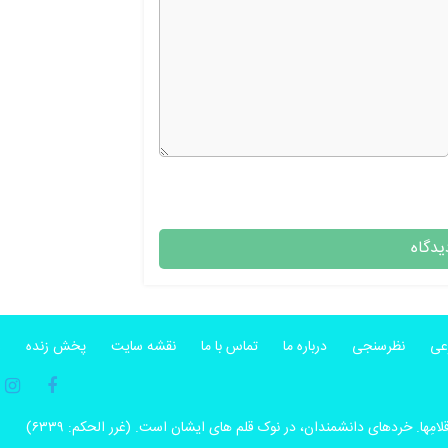
عی
نظرسنجی
درباره ما
تماس با ما
نقشه سایت
پخش زنده
S
أقلامِها. خردهاى دانشمندان، در نوک قلم هاى ایشان است. (غرر الحکم: ۶۳۳۹)