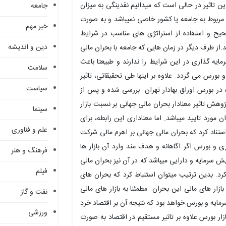
 این تاثیر در حالی است که میدانیم نقدینگی به میزان
جامعه
بته مربوط به جامعه یا کشور خاصی نمیباشد و به صورت
خبر مهم
ح و استفاده از استراتژی های مناسب در شرایط
دین و اندیشه
د.از طرف دیگر در زمان هایی که جامعه با بحران مالی
مایه گذاری در این شرایط را ندارند و طبیعتا باعث
سلامت
 بورس می گردد. علاوه بر اینها طی تحقیقاتی، تاثیر
سیاست
 در بورس اوراق بهادار تهران بررسی شده و پس از
وهش تاثیر معنادار بحران مالی جهانی بر نسبت بازار
سینما
مورد تایید میباشد. اما معناداری این رابطه، برای
علم و فناوری
تناد کرد که بحران مالی جهانی بر اهرم مالی شرکت
اری و بورس اگر اگاهانه و هدف مند وارد آن بازار ها
فرهنگ و هنر
یش سرمایه و دارایی میباشد که در آن نیز بحران مالی
فیلم
. بدین ترتیب میتوان استنباط کرد که بحران های
ازار های مالی این بحران مطمئنا به بازار های مالی
نفت و گاز
سرمایه و بورس خواهد بود که نتیجه آن بر اقتصاد خرد
ورزشی
زار بورس علاوه بر تاثیر مستقیم در اقتصاد به صورت