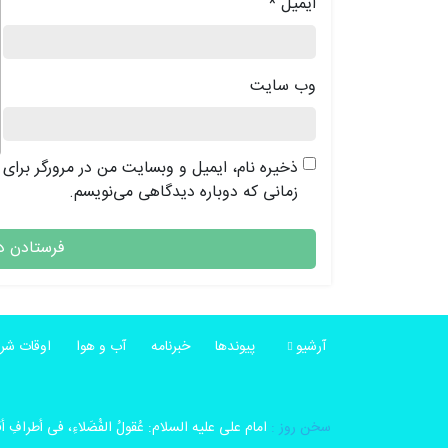
ایمیل
*
وب‌ سایت
ذخیره نام، ایمیل و وبسایت من در مرورگر برای
زمانی که دوباره دیدگاهی می‌نویسم.
آرشیو
پیوندها
خبرنامه
آب و هوا
اوقات شر
سخن روز :
امام على علیه السلام: عُقولُ الفُضَلاءِ، فی أطرافِ 