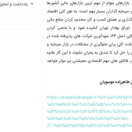
 بازارهای سهام از مهم ترین بازارهای مالی کشورها
یادداشت و تحلیل
ی سرمایه گذاران بسیار مهم است. به طور کلی اقتصاد
رگذاری بر فضای کسب و کار، محدود کردن منابع مالی
اوراق بهادار تهران کشیده شود و با متضرر کردن
سهامداران، بر توسعه بازار سرمایه و اجرای سیاست های کلی اصل ۴۴، سودآوری شرکت های پذیرفته شده در
لت کلی برای جلوگیری از مشکلات در بازار سرمایه و
ا حل کرد تا تبدیل به بحران نشوند با این کار علاوه
 در فاکتور های مهم اقتصادی معیشتی نیز موثر خواهد
 طاهرزاده موسویان
https://avayeroshangar.ir/%d8%a8%d8%
%d8%aa%d8%a7%d8%ab%db%8c%d8%b1-%
%d9%85%d8%a7%d9%84%db%8c-%d8%a8%
%d8%a8%d8%a7%d8%b2%d8%a7%d8%b1-
%d8%b3%d8%b1%d9%85%d8%a7%db%8