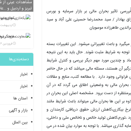
مشاهدات عینی از شی
تبریز و اردبیل و …عا
یکه‌تازی مو
اردیبهشت ۲۵, ۱۴۰۲
ار میگیرد و باعث تغییراتی میشود. این تغییرات بسته
فروردین ۲۶, ۱۴۰۲
با توجه به شرایط مثبت شوند. حال باید به این نتیجه
دسته‌بندی‌ها
تصاد و چندین مورد مهم دیگر بررسی و کنترل شرایط
درگیر آن هستند، مسئله مالی میباشد که در حال حاضر
اخبار
فراوانی وجود دارد . با مطالعه کتب، منابع و مقالات
ه بحران مالی به وضعیتی اطلاق می گردد که در آن
اخبار
یرمنتظره از دست برود. مشخصه اصلی این بحران در
استان ها
ه بر این ها بحران مالی میتواند باعث شرایط مانند
خ بیکاری،کاهش ارزش حقوق دریافتی کارمندان و
بازار و آگهی
ود ،تورم،کاهش تولید خالص و ناخالص ملی و داخلی،
بین الملل
ه گذاری میباشد. با توجه به موارد بیان شده در می