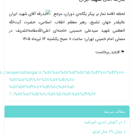
لحظه اقامه نماز بر پیکر یگانه‌ی دوران، مرجع
عالیقدر جهان تشیع، رهبر معظم انقلاب اسلامی، حضرت آیت‌الله
العظمی شهید سیدعلی حسینی خامنه‌ای اعلی‌الله‌مقامه‌الشریف در
مصلی امام خمینی تهران؛ ساعت ۸ صبح یکشنبه ۱۴ تیرماه ۱۴۰۵
🏴 #باید_برخاست
https://avayeroshangar.ir/%d8%a8%d8%af%d8%b1%d9%82%d9%87-
%d8%a2%d9%82%d8%a7%db%8c-
%d8%b4%d9%87%db%8c%d8%af-
%d8%a7%db%8c%d8%b1%d8%a7%d9%86/
مطالب مرتبط
در آغوش ابدی خورشید
پایان ۶۹ سال فراق