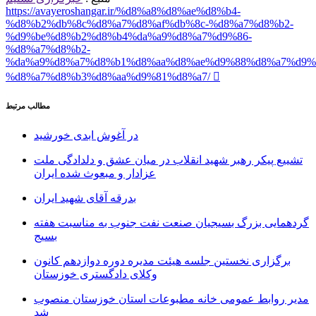
https://avayeroshangar.ir/%d8%a8%d8%ae%d8%b4-
%d8%b2%db%8c%d8%a7%d8%af%db%8c-%d8%a7%d8%b2-
%d9%be%d8%b2%d8%b4%da%a9%d8%a7%d9%86-
%d8%a7%d8%b2-
%da%a9%d8%a7%d8%b1%d8%aa%d8%ae%d9%88%d8%a7%d9%
%d8%a7%d8%b3%d8%aa%d9%81%d8%a7/
مطالب مرتبط
در آغوش ابدی خورشید
تشییع پیکر رهبر شهید انقلاب در میان عشق و دلدادگی ملت
عزادار و مبعوث شده ایران
بدرقه آقای شهید ایران
گردهمایی بزرگ بسیجیان صنعت نفت جنوب به مناسبت هفته
بسیج
برگزاری نخستین جلسه هیئت مدیره دوره دوازدهم کانون
وکلای دادگستری خوزستان
مدیر روابط عمومی خانه مطبوعات استان خوزستان منصوب
شد