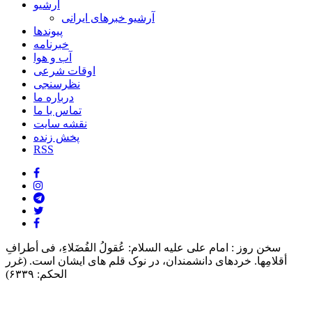
آرشیو
آرشیو خبرهای ایرانی
پیوندها
خبرنامه
آب و هوا
اوقات شرعی
نظرسنجی
درباره ما
تماس با ما
نقشه سایت
پخش زنده
RSS
سخن روز :
امام على علیه السلام: عُقولُ الفُضَلاءِ، فی أطرافِ
أقلامِها. خردهاى دانشمندان، در نوک قلم هاى ایشان است. (غرر
الحکم: ۶۳۳۹)