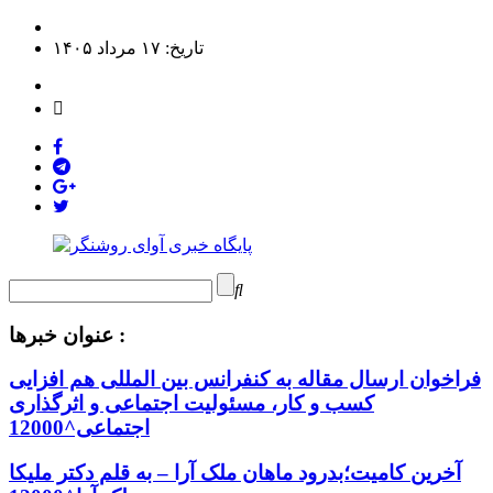
تاریخ: ۱۷ مرداد ۱۴۰۵
عنوان خبرها :
فراخوان ارسال مقاله به کنفرانس بین المللی هم افزایی
کسب و کار، مسئولیت اجتماعی و اثرگذاری
اجتماعی^12000
آخرین کامیت؛بدرود ماهان ملک آرا – به قلم دکتر ملیکا