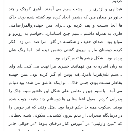
کردیم…
عبدالهی و اژدری و … پشت سرم می آمدند…آهوی کوچک و چند
جانور در میدان مین که دشمن ایجاد کرده بود کشته شده بودند.خاک
ها آنجا سست و پف کرده بود…برای مین جهنده(والمرا)ضامنی
فلزی به همراه داشتم…سیم چین استاندارد…حواسم به روبرو و
موانع بود…صدای خفیف و شکسته در گلو…مرا صدا می زد…فکر
کردم دوستان مار یا نیروی گشتی دشمن دیده اند…اما رنگ شان
پریده بود…شکل چشم ها تغییر کرده بود…
به زبان اشاره به من فهماندند خطری مرا تهدید می کند….ای وای
…سیم تله(تقریبا نامرئی)به پوتین ام گیر کرده بود….مین جهنده
بخاطر سست بودن جنس خاک …و اینکه عاشق من شده بود دنبالم
می آمد…با سیم چین و ضامن نعلی شکل این عاشق سینه چاک را
پذیرایی کردم…بقول افغانستانی ها دوستانم چند دقیقه چوب شده
بودند…سکوت همه جا حکم فرما بود…مثل وقتی که تیر چوبین را
در درمانگاه صحرایی از بدنم بیرون کشیدند…سکوتی شبیه لحظاتی
که “مین وازلینی” در آموزش کنار درختان بلوط *در حوالی چادر