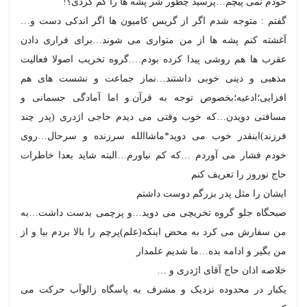
خودم نمی پیچم…پرسید چطور شر پشه ها را کم کردی؟!
گفتم : متوجه شدم اگر از گریس کامیون ها اگر اندکی دست و…
آغشته کنم پشه ها از من متواری می شوند…برای فراری دادن
عقرب ها هم روشی پیدا کرده بودم….گروه تخریب اصولا فعالیت
مذهبی و دینی خوبی داشتند…نماز جماعت و نشست های هم
افزایی؛ادعیه؛بخصوص توجه به قرآن.و اما آمادگی جسمانی و
مسافتی دویدن…که خوب وقتی می دیدم حاجی اژدری (پدر چند
فرزند)اینقدر خوب می دوید*ماشاالله سرزنده و سرحال…روی
خودم فشار می آوردم …که کم نیاورم…البته شاید بعدا خاطرات
حاج نوروز را تعریف کنم
ایشان را مثل پدر بزرگم دوست داشتم
صبحگاه جلو گروه تخریچی می دوید…و پرچمی بدست داشت…به
من سفارش می کرد به محض اینکه(علم)پرچم را بالا بردم بیا و از
من بگیر و ادامه بده…ما شدیم علمدار
خلاصه اذان حاج آقای اژدری و …
یکبار در محدوده نزدیک و مشرف به پاسگاه زالوآب حرکت می