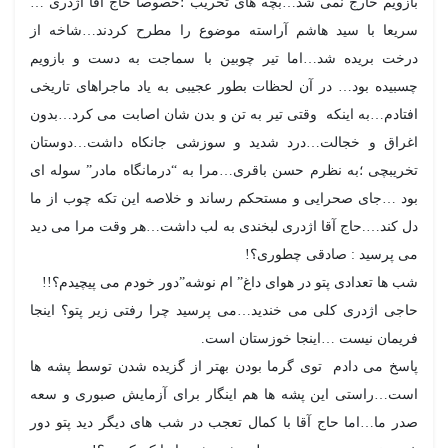
بازویم خارج نمی شد…بچه های تخریب ؛خصوصا حاج آقا اژدری …
سریعا با سید هاشم آراسته موضوع را مطرح کردند…شاخه از
درخت بریده شد…اما تیر چوبین با سماجت به دست و بازویم
چسبیده بود… در آن لحظات بطور عجیبی به یاد ماجراهای تاریخی
افتادم…به اینکه وقتی تیر به تن و بدن شان اصابت می کرد…بدون
اغراق و خجالت…درد شدید و سوزشی جانکاه داشت…دوستان
تخریبچی ؛به نظرم حسن باقری…مرا به “درمانگاه مادر” سوله ای
بود …جای صحرایی و مستحکم رساند و خلاصه این تکه چوب از ما
دل کند….حاج آقا اژدری لبخندی به لب داشت…هر وقت مرا می دید
می پرسید : صادقی چطوری؟!
شب ها تعدادی پتو در هوای داغ” ام نوشه”دور خودم می پیچیدم؟!!
حاجی اژدری کلی می خندید…می پرسید چرا رفتی زیر پتو؟ اینجا
فریمان نیست …اینجا خوزستان است.
پاسخ می دادم توی گرما بودن بهتر از گزیده شدن توسط پشه ها
است…راستی این پشه ها هم اینگار برای آزمایش صبوری و سعه
صدر ما…اما حاج آقا با کمال تعجب در شب های دیگر دید پتو دور