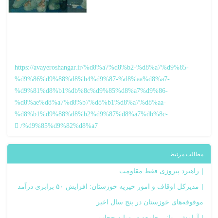
https://avayeroshangar.ir/%d8%a7%d8%b2-%d8%a7%d9%85-
%d9%86%d9%88%d8%b4%d9%87-%d8%aa%d8%a7-
%d9%81%d8%b1%db%8c%d9%85%d8%a7%d9%86-
%d8%ae%d8%a7%d8%b7%d8%b1%d8%a7%d8%aa-
%d8%b1%d9%88%d8%b2%d9%87%d8%a7%db%8c-
%d9%85%d9%82%d8%a7/
مطالب مرتبط
راهبرد پیروزی فقط مقاومت
مدیرکل اوقاف و امور خیریه خوزستان: افزایش ۵۰ برابری درآمد
موقوفه‌های خوزستان در پنج سال اخیر
آرامش روانی جامعه در سایه حجاب