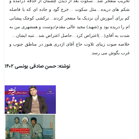
تخریب منفجر شد…سکوت بعد از دیدن چشمان از حدقه درآمده و
شکم های دریده…مثل سکوت …خرج گود و جاده ای که با فاصله
کم برای آموزش آن نزدیک ما منفجر کردند…ترکشی کوچک پیشانی
ام را دریده بود و (شهید) مجید عالی مقدم؛دوست و همشهری من به
شدت به آقای(…)اعتراض کرد…حاصل اعتراض شد…تنبه ایشان…
خلاصه صوت زیبای تلاوت حاج آقای اژدری هنوز در مناطق جنوب و
غرب بگوش می رسد.
نوشته: حسن صادقی یونسی ۱۴۰۲