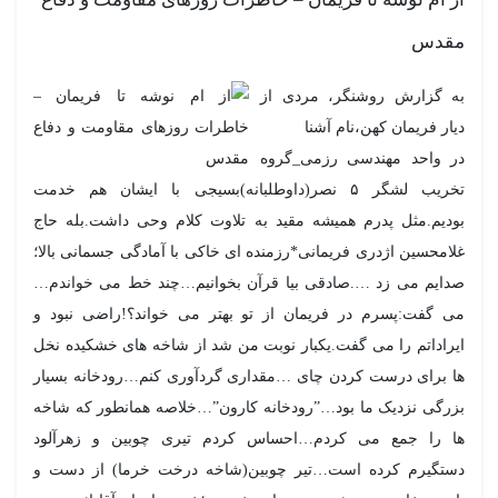
مقدس
به گزارش روشنگر، مردی از
دیار فریمان کهن،نام آشنا
در واحد مهندسی رزمی_گروه
تخریب لشگر ۵ نصر(داوطلبانه)بسیجی با ایشان هم خدمت
بودیم.مثل پدرم همیشه مقید به تلاوت کلام وحی داشت.بله حاج
غلامحسین اژدری فریمانی*رزمنده ای خاکی با آمادگی جسمانی بالا؛
صدایم می زد ….صادقی بیا قرآن بخوانیم…چند خط می خواندم…
می گفت:پسرم در فریمان از تو بهتر می خواند؟!راضی نبود و
ایراداتم را می گفت.یکبار نوبت من شد از شاخه های خشکیده نخل
ها برای درست کردن چای …مقداری گردآوری کنم…رودخانه بسیار
بزرگی نزدیک ما بود…”رودخانه کارون”…خلاصه همانطور که شاخه
ها را جمع می کردم…احساس کردم تیری چوبین و زهرآلود
دستگیرم کرده است…تیر چوبین(شاخه درخت خرما) از دست و