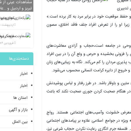
 مطهری
مشاهدات عینی از شی
 تدبیری
تبریز و اردبیل و …عا
و حفظ موقعیت خود در برابر مرد به کار برده است.»
یکه‌تازی مو
را او را از تعرض افراد جلف فاقد اخلاق، مصون
اردیبهشت ۲۵, ۱۴۰۲
فروردین ۲۶, ۱۴۰۲
روحی در جامعه است،حجاب و آزادی معاشرت‌های
ی را فزونی بخشیده و حرص و ولع آن را در بین افراد
دسته‌بندی‌ها
ری مردان را کم می‌کند. نگاه به زیبایی‌های زنان
 و خروج از دایره کرامت انسانی محسوب می‌شود.
اخبار
متین و باوقار باشد. در طرز رفتار و لباس پوشیدنش
اخبار
د.در هنگام صحبت کردن جوری صحبت نکند که باعث
استان ها
بازار و آگهی
ر معرض خشونت وآسیب‌های اجتماعی هستند. رواج
یژه در جوامع اسلامی علاوه بر پیامدهای اجتماعی
بین الملل
ند. فلسفه جرم انگاری رعایت نکردن حجاب شرعی نیز،