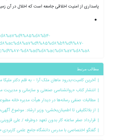
پاسداری از امنیت اخلاقی جامعه است که اخلال در آن زمین
b1%d8%a7%d9%85%d8%b4-
d8%ac%d8%a7%d9%85%d8%b9%d9%87-
c%d9%87-%d8%ad%d8%ac%d8%a7%d8%a8/
مطالب مرتبط
آخرین کامیت؛بدرود ماهان ملک آرا – به قلم دکتر ملیکا م
انتشار کتاب «روانشناسی صنعتی و سازمانی و مدیریت من
مطالبات صنفی رسانه‌ها در دیدار هیأت مدیره خانه مطبو
از بلاتکلیفی تا اطمینان‌بخشی؛ وزیر ارشاد: موضوع آگهی
قرارداد صفر ساعته کار بدون تعهد دوطرفه / علی قزوینی
گفتگو اختصاصی با مدرس دانشگاه جامع علمی کاربردی ج