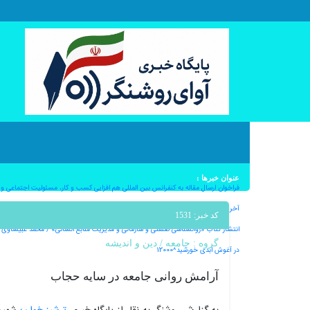
عنوان خبرها :
فراخوان ارسال مقاله به کنفرانس بین المللی هم افزایی کسب و کار، مسئولیت اجتماعی و اثرگ
آخرین کامیت؛بدرود ماهان ملک آرا – به قلم دکتر ملیکا ملک آرا^12000
کد خبر: 1531
انتشار کتاب «روانشناسی صنعتی و سازمانی و مدیریت منابع انسانی» / محمد غبیشاوی^12000
گروه :
جامعه
/
دین و اندیشه
در آغوش ابدی خورشید^12000
آرامش روانی جامعه در سایه حجاب