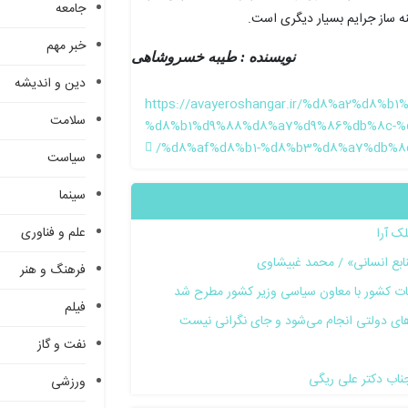
جامعه
ه ساز جرایم بسیار دیگری است.
خبر مهم
نویسنده : طیبه خسروشاهی
دین و اندیشه
https://avayeroshangar.ir/%d8%a2%d8%
سلامت
%d8%b1%d9%88%d8%a7%d9%86%db%8c-%
%d8%af%d8%b1-%d8%b3%d8%a7%db%8
سیاست
سینما
علم و فناوری
لک آرا
ابع انسانی» / محمد غبیشاوی
فرهنگ و هنر
عات کشور با معاون سیاسی وزیر کشور مطرح شد
فیلم
‌های دولتی انجام می‌شود و جای نگرانی نیست
نفت و گاز
ناب دکتر علی ریگی
ورزشی