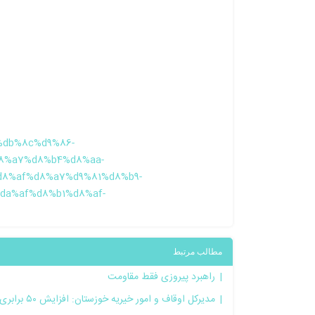
6%db%8c%d9%86-
8%a7%d8%b4%d8%aa-
8%af%d8%a7%d9%81%d8%b9-
da%af%d8%b1%d8%af-
مطالب مرتبط
راهبرد پیروزی فقط مقاومت
مدیرکل اوقاف و امور خیریه خوزستان: افزایش ۵۰ برابری درآمد موقوفه‌های خوزستان در پنج سال اخیر