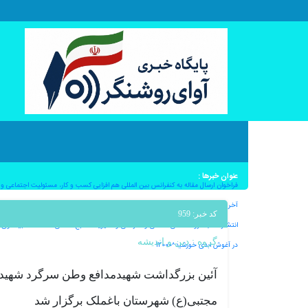
عنوان خبرها :
فراخوان ارسال مقاله به کنفرانس بین المللی هم افزایی کسب و کار، مسئولیت اجتماعی و اثرگ
آخرین کامیت؛بدرود ماهان ملک آرا – به قلم دکتر ملیکا ملک آرا^12000
کد خبر: 959
انتشار کتاب «روانشناسی صنعتی و سازمانی و مدیریت منابع انسانی» / محمد غبیشاوی^12000
گروه :
دین و اندیشه
در آغوش ابدی خورشید^12000
آئین بزرگداشت شهیدمدافع وطن سرگرد شهید
مجتبی(ع) شهرستان باغملک برگزار شد