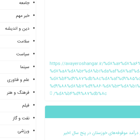
جامعه
خبر مهم
دین و اندیشه
سلامت
سیاست
https://avayeroshangar.ir/%d8%a2%d8%a
سینما
%d8%a8%d8%b2%d8%b1%da%af%d8%af%d
%d8%b4%d9%87%db%8c%d8%af%d9%85%d
علم و فناوری
%d9%88%d8%b7%d9%86-%d8%b3%d8%b1%
فرهنگ و هنر
%d8%b4%d9%87%db%8c/
فیلم
نفت و گاز
ورزشی