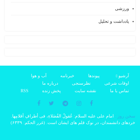
ورزشی
یادداشت و تحلیل
آرشیو
پیوندها
خبرنامه
آب و هوا
اوقات شرعی
نظرسنجی
درباره ما
تماس با ما
نقشه سایت
پخش زنده
RSS
سخن روز :
امام على علیه السلام: عُقولُ الفُضَلاءِ، فی أطرافِ أقلامِها.
خردهاى دانشمندان، در نوک قلم هاى ایشان است. (غرر الحکم: ۶۳۳۹)