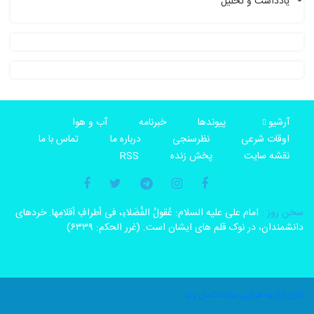
یادداشت و تحلیل
آرشیو
پیوندها
خبرنامه
آب و هوا
اوقات شرعی
نظرسنجی
درباره ما
تماس با ما
نقشه سایت
پخش زنده
RSS
سخن روز :
امام على علیه السلام: عُقولُ الفُضَلاءِ، فی أطرافِ أقلامِها. خردهاى
دانشمندان، در نوک قلم هاى ایشان است. (غرر الحکم: ۶۳۳۹)
کاری از گروه طراحی سایت آسان وب