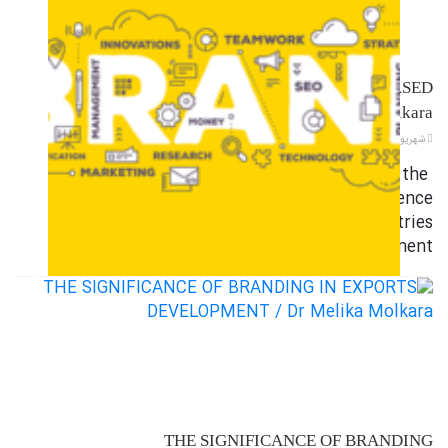
BRANDING IN THE SCIENCE BASED
COMPANIES / Dr Melika Molkara
شهریور ۲۱, ۱۴۰۲
Roshangar/ nowadays the
determinative role of the science
and technology in countries
growth and development …
THE SIGNIFICANCE OF BRANDING