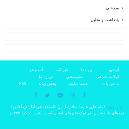
ورزشی
یادداشت و تحلیل
آرشیو
پیوندها
خبرنامه
آب و هوا
اوقات شرعی
نظرسنجی
درباره ما
تماس با ما
نقشه سایت
پخش زنده
RSS
سخن روز :
امام على علیه السلام: عُقولُ الفُضَلاءِ، فی أطرافِ أقلامِها.
خردهاى دانشمندان، در نوک قلم هاى ایشان است. (غرر الحکم: ۶۳۳۹)