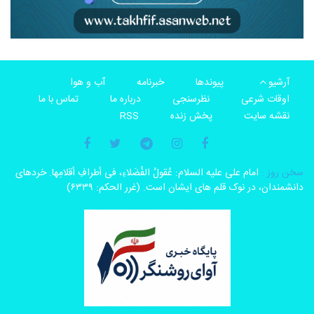
آرشیو
پیوندها
خبرنامه
آب و هوا
اوقات شرعی
نظرسنجی
درباره ما
تماس با ما
نقشه سایت
پخش زنده
RSS
سخن روز :
امام على علیه السلام: عُقولُ الفُضَلاءِ، فی أطرافِ أقلامِها. خردهاى
دانشمندان، در نوک قلم هاى ایشان است. (غرر الحکم: ۶۳۳۹)