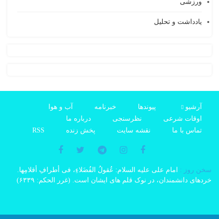
ورزشی
یادداشت و تحلیل
آرشیو
پیوندها
خبرنامه
آب و هوا
اوقات شرعی
نظرسنجی
درباره ما
تماس با ما
نقشه سایت
پخش زنده
RSS
سخن روز :
امام على علیه السلام: عُقولُ الفُضَلاءِ، فی أطرافِ أقلامِها.
خردهاى دانشمندان، در نوک قلم هاى ایشان است. (غرر الحکم: ۶۳۳۹)