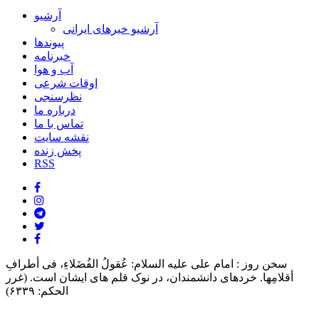
آرشیو
آرشیو خبرهای ایرانی
پیوندها
خبرنامه
آب و هوا
اوقات شرعی
نظرسنجی
درباره ما
تماس با ما
نقشه سایت
پخش زنده
RSS
سخن روز :
امام على علیه السلام: عُقولُ الفُضَلاءِ، فی أطرافِ
أقلامِها. خردهاى دانشمندان، در نوک قلم هاى ایشان است. (غرر
الحکم: ۶۳۳۹)