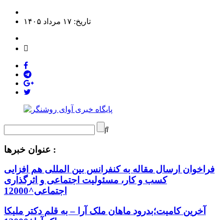
تاریخ: ۱۷ مرداد ۱۴۰۵
عنوان خبرها :
فراخوان ارسال مقاله به کنفرانس بین المللی هم افزایی
کسب و کار، مسئولیت اجتماعی و اثرگذاری
اجتماعی^12000
آخرین کامیت؛بدرود ماهان ملک آرا – به قلم دکتر ملیکا