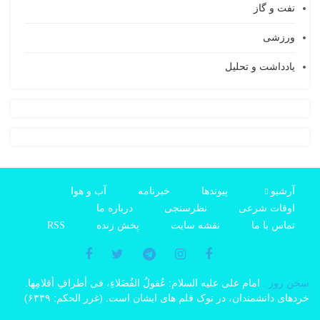
نفت و گاز
ورزشی
یادداشت و تحلیل
آرشیو
پیوندها
خبرنامه
آب و هوا
اوقات شرعی
نظرسنجی
درباره ما
تماس با ما
نقشه سایت
پخش زنده
RSS
سخن روز :
امام على علیه السلام: عُقولُ الفُضَلاءِ، فی أطرافِ أقلامِها.
خردهاى دانشمندان، در نوک قلم هاى ایشان است. (غرر الحکم: ۶۳۳۹)