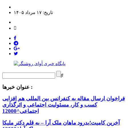
تاریخ: ۱۷ مرداد ۱۴۰۵
عنوان خبرها :
فراخوان ارسال مقاله به کنفرانس بین المللی هم افزایی
کسب و کار، مسئولیت اجتماعی و اثرگذاری
اجتماعی^12000
آخرین کامیت؛بدرود ماهان ملک آرا – به قلم دکتر ملیکا