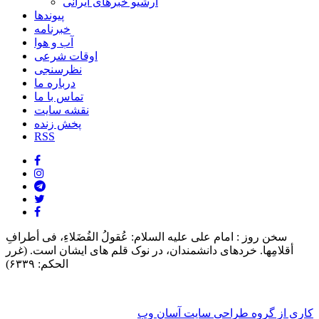
آرشیو خبرهای ایرانی
پیوندها
خبرنامه
آب و هوا
اوقات شرعی
نظرسنجی
درباره ما
تماس با ما
نقشه سایت
پخش زنده
RSS
سخن روز :
امام على علیه السلام: عُقولُ الفُضَلاءِ، فی أطرافِ
أقلامِها. خردهاى دانشمندان، در نوک قلم هاى ایشان است. (غرر
الحکم: ۶۳۳۹)
کاری از گروه طراحی سایت آسان وب