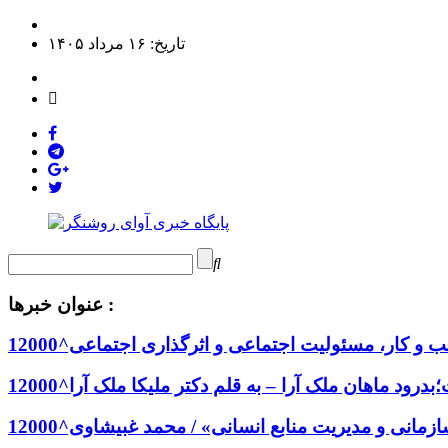
تاریخ: ۱۶ مرداد ۱۴۰۵
عنوان خبرها :
و کار، مسئولیت اجتماعی و اثرگذاری اجتماعی^12000
درود ماهان ملک آرا – به قلم دکتر ملیکا ملک آرا^12000
انی و مدیریت منابع انسانی» / محمد غبیشاوی^12000