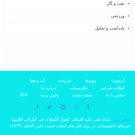
نفت و گاز
ورزشی
یادداشت و تحلیل
آرشیو
پیوندها
خبرنامه
آب و هوا
اوقات شرعی
نظرسنجی
درباره ما
تماس با ما
نقشه سایت
پخش زنده
RSS
سخن روز :
امام على علیه السلام: عُقولُ الفُضَلاءِ، فی أطرافِ أقلامِها.
خردهاى دانشمندان، در نوک قلم هاى ایشان است. (غرر الحکم: ۶۳۳۹)