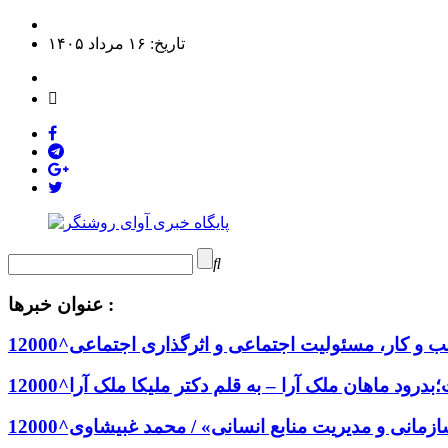
تاریخ: ۱۶ مرداد ۱۴۰۵
عنوان خبرها :
و کار، مسئولیت اجتماعی و اثرگذاری اجتماعی^12000
درود ماهان ملک آرا – به قلم دکتر ملیکا ملک آرا^12000
انی و مدیریت منابع انسانی» / محمد غبیشاوی^12000