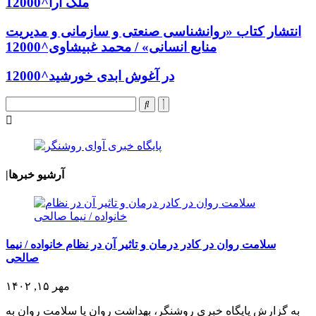
ملک آرا^12000
انتشار کتاب «روانشناسی صنعتی و سازمانی و مدیریت
منابع انسانی» / محمد غبیشاوی^12000
در آغوش ابدی خورشید^12000
آرشیو خبرها
|
سلامت روان در کادر درمان و تاثیر آن در نظام خانواده / نیما
صالحی
مهر ۱۵, ۱۴۰۲
به گزارش پایگاه خبری روشنگر، بهداشت روان یا سلامت روان به