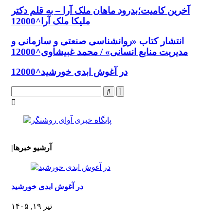
آخرین کامیت؛بدرود ماهان ملک آرا – به قلم دکتر
ملیکا ملک آرا^12000
انتشار کتاب «روانشناسی صنعتی و سازمانی و
مدیریت منابع انسانی» / محمد غبیشاوی^12000
در آغوش ابدی خورشید^12000
آرشیو خبرها
|
در آغوش ابدی خورشید
تیر ۱۹, ۱۴۰۵